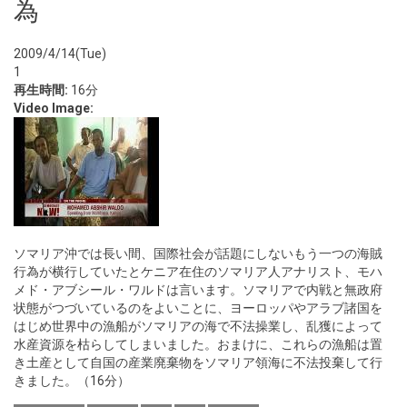
為
2009/4/14(Tue)
1
再生時間:
16分
Video Image:
ソマリア沖では長い間、国際社会が話題にしないもう一つの海賊
行為が横行していたとケニア在住のソマリア人アナリスト、モハ
メド・アブシール・ワルドは言います。ソマリアで内戦と無政府
状態がつづいているのをよいことに、ヨーロッパやアラブ諸国を
はじめ世界中の漁船がソマリアの海で不法操業し、乱獲によって
水産資源を枯らしてしまいました。おまけに、これらの漁船は置
き土産として自国の産業廃棄物をソマリア領海に不法投棄して行
きました。（16分）