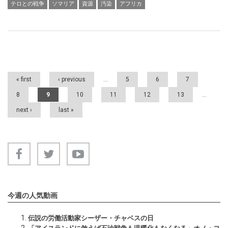
テロとの戦争
ソマリア
資源
汚染
アフリカ
Pages
« first
‹ previous
…
5
6
7
8
9
10
11
12
13
…
next ›
last »
今週の人気動画
伝説の労働活動家シーザー・チャベスの日