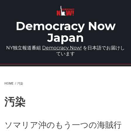
Skip to main content
Democracy Now
Japan
NY独立報道番組
Democracy Now!
を日本語でお届けし
ています
HOME
/
汚染
汚染
ソマリア沖のもう一つの海賊行