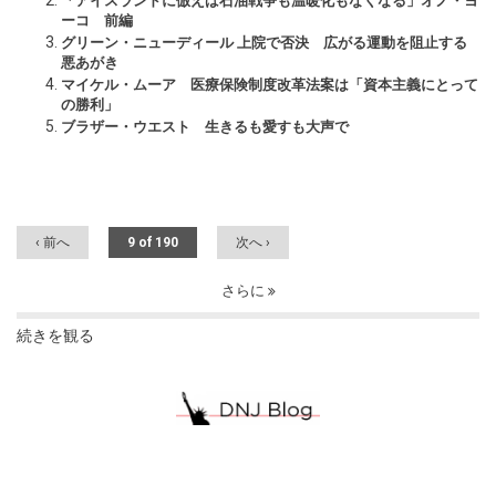
「アイスランドに倣えば石油戦争も温暖化もなくなる」オノ・ヨ
ーコ 前編
グリーン・ニューディール 上院で否決 広がる運動を阻止する
悪あがき
マイケル・ムーア 医療保険制度改革法案は「資本主義にとって
の勝利」
ブラザー・ウエスト 生きるも愛すも大声で
‹ 前へ
9 of 190
次へ ›
さらに
続きを観る