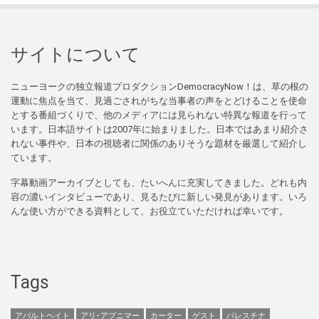
サイトについて
ニューヨークの独立報道プロダクションDemocracyNow！は、草の根の
運動に焦点を当て、見過ごされがちな当事者の声をとどけることを使命
とする番組づくりで、他のメディアには見られない特異な報道を行って
います。日本語サイトは2007年に始まりました。日本ではあまり紹介さ
れない事件や、日本の視聴者に関係のありそうな題材を厳選して紹介し
ています。
字幕動画アーカイブとしても、たいへんに充実してきました。どれも内
容の濃いインタビューであり、見るたびに新しい発見があります。いろ
んな使い方ができる資料として、お役立ていただければ幸いです。
Tags
アパルトヘイト
アリ･アブニマー
カーター
ゲスト
パレスチナ