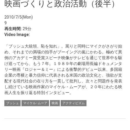
映画づくりと政治活動（後半）
2010/7/5(Mon)
9
再生時間:
29分
Video Image:
「ブッシュ大統領、恥を知れ」。罵りと同時にマイクがさがり始
め、それまでの満場の拍手がブーイングの嵐にかわる。極めて異
例のアカデミー賞受賞スピーチ映像がテレビを通じて世界中を駆
け巡ってから、もう７年。１９８９年の劇場用長編ドキュメンタ
リー映画『ロジャー＆ミー』による衝撃的デビュー以来、多国籍
企業の専横と暴力信仰に代表される米国の政治文化と、強欲が支
配する現代社会の在り方を一貫して批判し、次々と問題作を発表
し続けている映画作家のマイケル・ムーアが、２０年にわたる映
画人生を振り返る特別インタビュー。
ブッシュ
マイケル･ムーア
映画
アクティビズム