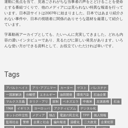
運動に焦点を当て、見過ごされがちな当事者の声をとどけることを使命
とする番組づくりで、他のメディアには見られない特異な報道を行って
います。日本語サイトは2007年に始まりました。日本ではあまり紹介さ
れない事件や、日本の視聴者に関係のありそうな題材を厳選して紹介し
ています。
字幕動画アーカイブとしても、たいへんに充実してきました。どれも内
容の濃いインタビューであり、見るたびに新しい発見があります。いろ
んな使い方ができる資料として、お役立ていただければ幸いです。
Tags
アパルトヘイト
アリ･アブニマー
カーター
ゲスト
パレスチナ
一国家解決
分離壁
エネルギー
油田開発
環境汚染
石油企業
マルクス主義
タリク・アリ
規制
ベネズエラ
中南米
左派政権
石油
1968
イギリス
ヨーロッパ
アクティビズム
デジタル化
ネットの中立性
メディア
独占
電波の民主化
TPP
個人情報
監視社会
警察
企業と社会
偏向報道
温暖化
二大政党
企業犯罪