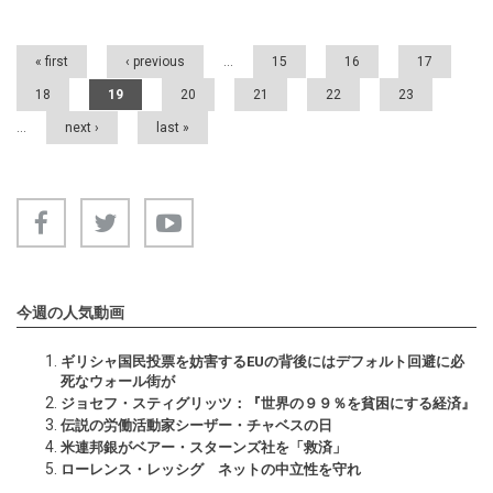
Pages
« first
‹ previous
…
15
16
17
18
19
20
21
22
23
…
next ›
last »
今週の人気動画
ギリシャ国民投票を妨害するEUの背後にはデフォルト回避に必
死なウォール街が
ジョセフ・スティグリッツ：『世界の９９％を貧困にする経済』
伝説の労働活動家シーザー・チャベスの日
米連邦銀がベアー・スターンズ社を「救済」
ローレンス・レッシグ ネットの中立性を守れ