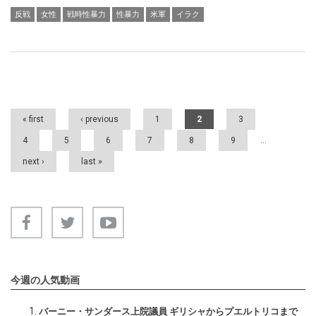
反戦
女性
戦時性暴力
性暴力
米軍
イラク
Pages
« first
‹ previous
1
2
3
4
5
6
7
8
9
…
next ›
last »
今週の人気動画
バーニー・サンダース上院議員 ギリシャからプエルトリコまで