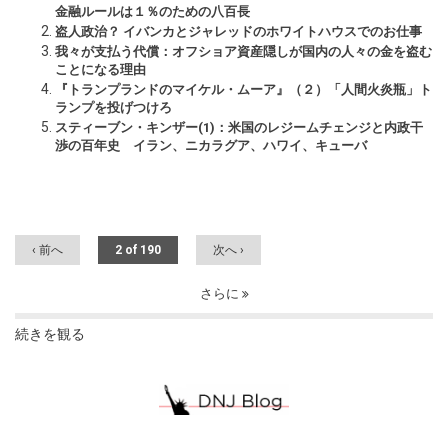
金融ルールは１％のための八百長
盗人政治？ イバンカとジャレッドのホワイトハウスでのお仕事
我々が支払う代償：オフショア資産隠しが国内の人々の金を盗む
ことになる理由
『トランプランドのマイケル・ムーア』（２）「人間火炎瓶」ト
ランプを投げつけろ
スティーブン・キンザー(1)：米国のレジームチェンジと内政干
渉の百年史 イラン、ニカラグア、ハワイ、キューバ
‹ 前へ
2 of 190
次へ ›
さらに
続きを観る