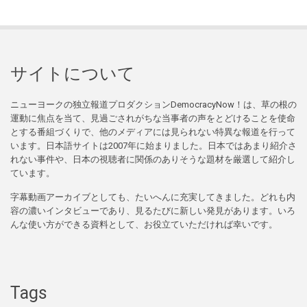
サイトについて
ニューヨークの独立報道プロダクションDemocracyNow！は、草の根の
運動に焦点を当て、見過ごされがちな当事者の声をとどけることを使命
とする番組づくりで、他のメディアには見られない特異な報道を行って
います。日本語サイトは2007年に始まりました。日本ではあまり紹介さ
れない事件や、日本の視聴者に関係のありそうな題材を厳選して紹介し
ています。
字幕動画アーカイブとしても、たいへんに充実してきました。どれも内
容の濃いインタビューであり、見るたびに新しい発見があります。いろ
んな使い方ができる資料として、お役立ていただければ幸いです。
Tags