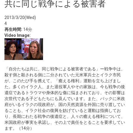
共に同じ戦争による被害者
2013/3/20(Wed)
4
再生時間:
14分
Video Image:
「自分たちは共に、同じ戦争による被害者である」ー戦争中は、
殺す側と殺される側に二分されていた元米軍兵士とイラク市民
が、このたび手を携えて、「癒える権利」運動を立ち上げまし
た。多くのイラク人、また退役軍人やその家族は、今も戦争の後
遺症であるトラウマや身体的な傷に悩まされており、その影響は
次世代である子どもたちにも及んでいます。また、バックに米政
府がいるイラクの現政府が、国の天然資源を外国に売り渡してい
ることも、イラク社会の復興を妨げていると運動は指摘してお
り、長期にわたる戦争の後遺症と、人々の癒える権利について、
米国政府が事実を承認し、その上で責任をとることを要求してい
ます。（14分）