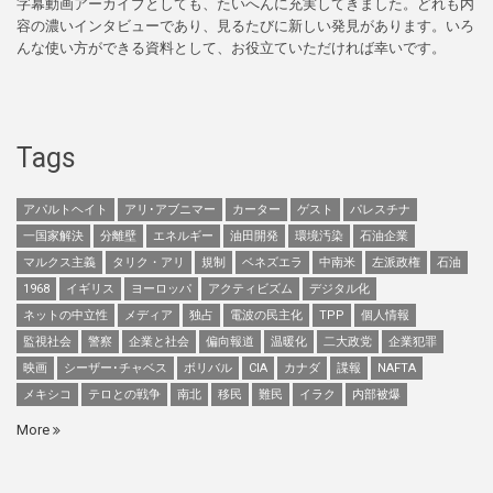
字幕動画アーカイブとしても、たいへんに充実してきました。どれも内
容の濃いインタビューであり、見るたびに新しい発見があります。いろ
んな使い方ができる資料として、お役立ていただければ幸いです。
Tags
アパルトヘイト
アリ･アブニマー
カーター
ゲスト
パレスチナ
一国家解決
分離壁
エネルギー
油田開発
環境汚染
石油企業
マルクス主義
タリク・アリ
規制
ベネズエラ
中南米
左派政権
石油
1968
イギリス
ヨーロッパ
アクティビズム
デジタル化
ネットの中立性
メディア
独占
電波の民主化
TPP
個人情報
監視社会
警察
企業と社会
偏向報道
温暖化
二大政党
企業犯罪
映画
シーザー･チャベス
ボリバル
CIA
カナダ
諜報
NAFTA
メキシコ
テロとの戦争
南北
移民
難民
イラク
内部被爆
More