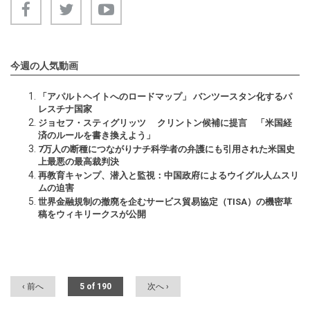
今週の人気動画
「アパルトヘイトへのロードマップ」 バンツースタン化するパ
レスチナ国家
ジョセフ・スティグリッツ クリントン候補に提言 「米国経
済のルールを書き換えよう」
7万人の断種につながりナチ科学者の弁護にも引用された米国史
上最悪の最高裁判決
再教育キャンプ、潜入と監視：中国政府によるウイグル人ムスリ
ムの迫害
世界金融規制の撤廃を企むサービス貿易協定（TISA）の機密草
稿をウィキリークスが公開
‹ 前へ
5 of 190
次へ ›