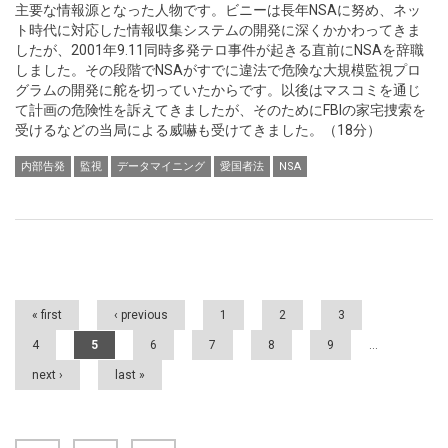
主要な情報源となった人物です。ビニーは長年NSAに努め、ネッ
ト時代に対応した情報収集システムの開発に深くかかわってきま
したが、2001年9.11同時多発テロ事件が起きる直前にNSAを辞職
しました。その段階でNSAがすでに違法で危険な大規模監視プロ
グラムの開発に舵を切っていたからです。以後はマスコミを通じ
て計画の危険性を訴えてきましたが、そのためにFBIの家宅捜索を
受けるなどの当局による威嚇も受けてきました。（18分）
内部告発
監視
データマイニング
愛国者法
NSA
Pages
« first
‹ previous
1
2
3
4
5
6
7
8
9
…
next ›
last »