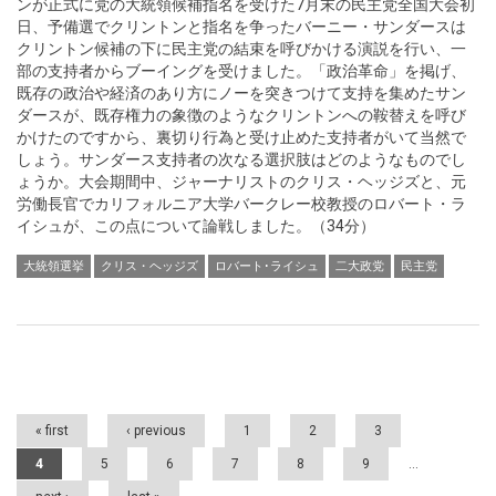
ンが正式に党の大統領候補指名を受けた7月末の民主党全国大会初
日、予備選でクリントンと指名を争ったバーニー・サンダースは
クリントン候補の下に民主党の結束を呼びかける演説を行い、一
部の支持者からブーイングを受けました。「政治革命」を掲げ、
既存の政治や経済のあり方にノーを突きつけて支持を集めたサン
ダースが、既存権力の象徴のようなクリントンへの鞍替えを呼び
かけたのですから、裏切り行為と受け止めた支持者がいて当然で
しょう。サンダース支持者の次なる選択肢はどのようなものでし
ょうか。大会期間中、ジャーナリストのクリス・ヘッジズと、元
労働長官でカリフォルニア大学バークレー校教授のロバート・ラ
イシュが、この点について論戦しました。（34分）
大統領選挙
クリス・ヘッジズ
ロバート･ライシュ
二大政党
民主党
Pages
« first
‹ previous
1
2
3
4
5
6
7
8
9
…