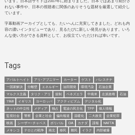
います。日本語サイトは2007年に始まりました。日本ではあまり紹介さ
れない事件や、日本の視聴者に関係のありそうな題材を厳選して紹介し
ています。
字幕動画アーカイブとしても、たいへんに充実してきました。どれも内
容の濃いインタビューであり、見るたびに新しい発見があります。いろ
んな使い方ができる資料として、お役立ていただければ幸いです。
Tags
アパルトヘイト
アリ･アブニマー
カーター
ゲスト
パレスチナ
一国家解決
分離壁
エネルギー
油田開発
環境汚染
石油企業
マルクス主義
タリク・アリ
規制
ベネズエラ
中南米
左派政権
石油
1968
イギリス
ヨーロッパ
アクティビズム
デジタル化
ネットの中立性
メディア
独占
電波の民主化
TPP
個人情報
監視社会
警察
企業と社会
偏向報道
温暖化
二大政党
企業犯罪
映画
シーザー･チャベス
ボリバル
CIA
カナダ
諜報
NAFTA
メキシコ
テロとの戦争
南北
移民
難民
イラク
内部被爆