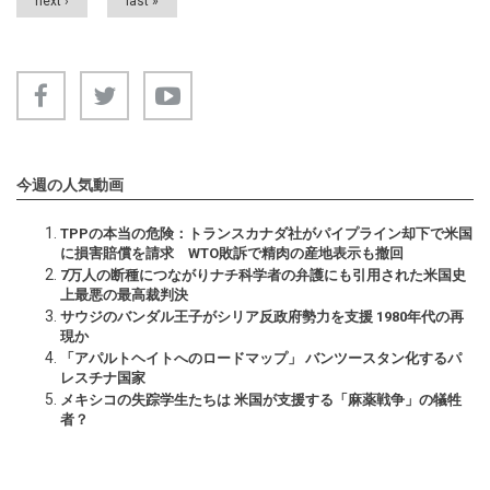
next ›
last »
今週の人気動画
TPPの本当の危険：トランスカナダ社がパイプライン却下で米国
に損害賠償を請求 WTO敗訴で精肉の産地表示も撤回
7万人の断種につながりナチ科学者の弁護にも引用された米国史
上最悪の最高裁判決
サウジのバンダル王子がシリア反政府勢力を支援 1980年代の再
現か
「アパルトヘイトへのロードマップ」 バンツースタン化するパ
レスチナ国家
メキシコの失踪学生たちは 米国が支援する「麻薬戦争」の犠牲
者？