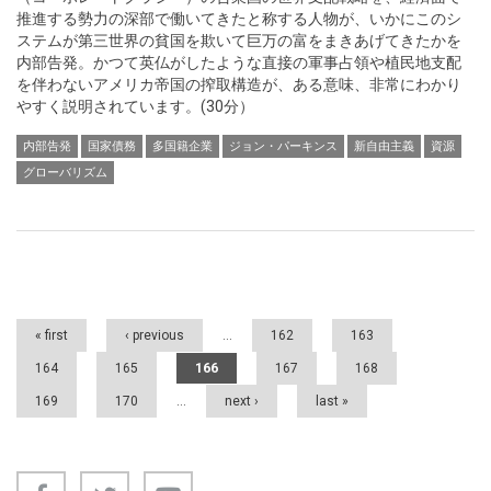
推進する勢力の深部で働いてきたと称する人物が、いかにこのシ
ステムが第三世界の貧国を欺いて巨万の富をまきあげてきたかを
内部告発。かつて英仏がしたような直接の軍事占領や植民地支配
を伴わないアメリカ帝国の搾取構造が、ある意味、非常にわかり
やすく説明されています。(30分）
内部告発
国家債務
多国籍企業
ジョン・パーキンス
新自由主義
資源
グローバリズム
Pages
« first
‹ previous
…
162
163
164
165
166
167
168
169
170
…
next ›
last »