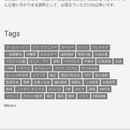
んな使い方ができる資料として、お役立ていただければ幸いです。
Tags
アパルトヘイト
アリ･アブニマー
カーター
ゲスト
パレスチナ
一国家解決
分離壁
エネルギー
油田開発
環境汚染
石油企業
マルクス主義
タリク・アリ
規制
ベネズエラ
中南米
左派政権
石油
1968
イギリス
ヨーロッパ
アクティビズム
デジタル化
ネットの中立性
メディア
独占
電波の民主化
TPP
個人情報
監視社会
警察
企業と社会
偏向報道
温暖化
二大政党
企業犯罪
映画
シーザー･チャベス
ボリバル
CIA
カナダ
諜報
NAFTA
メキシコ
テロとの戦争
南北
移民
難民
イラク
内部被爆
More