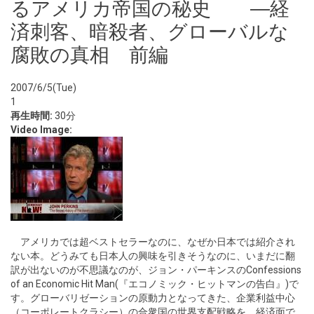
るアメリカ帝国の秘史 ―経
済刺客、暗殺者、グローバルな
腐敗の真相 前編
2007/6/5(Tue)
1
再生時間:
30分
Video Image:
アメリカでは超ベストセラーなのに、なぜか日本では紹介され
ない本。どうみても日本人の興味を引きそうなのに、いまだに翻
訳が出ないのが不思議なのが、ジョン・パーキンスのConfessions
of an Economic Hit Man(『エコノミック・ヒットマンの告白』)で
す。グローバリゼーションの原動力となってきた、企業利益中心
（コーポレートクラシー）の合衆国の世界支配戦略を、経済面で