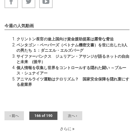
今週の人気動画
クリントン長官の途上国向け資金援助提案は露骨な脅迫
ペンタゴン・ペーパーズ（ベトナム機密文書）を世に出した3人
の男たち １：ダニエル・エルズバーグ
サイファーパンクス ジュリアン・アサンジが語るネットの自由
と未来 (後半）
個人情報を収集し世界をコントロールする隠れた闘い ～ブルー
ス・シュナイアー
アニマルライツ運動はテロリズム？ 国家安全保障を隠れ蓑にす
る産業界
‹ 前へ
166 of 190
次へ ›
さらに