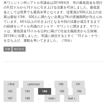
米ワシントン州シアトル市議会は2014年6月、市の最低賃金を現行
の9.32ドルから15ドルに引き上げる法案を可決しました。最低賃
金としては世界でも最高水準となります。従業員が500人以上の企
業は最短で3年、500人に満たない企業は7年の実施期間が与えられ
ています。60％以上の引き上げとなる今回の法案が成立するまで
の経緯をシアトル市議のクシャマ・サワントに聞きます。サワン
トは、最低賃金15ドルを公約に掲げて社会主義政党から立候補、
2013年に当選しました。市議に就任するとすぐ「15ドル・ナウ」
を立ち上げ、運動を率いてきました。（10分）
労働
地方自治
Pages
« first
‹ previous
…
180
181
182
183
184
185
186
187
188
…
next ›
last »