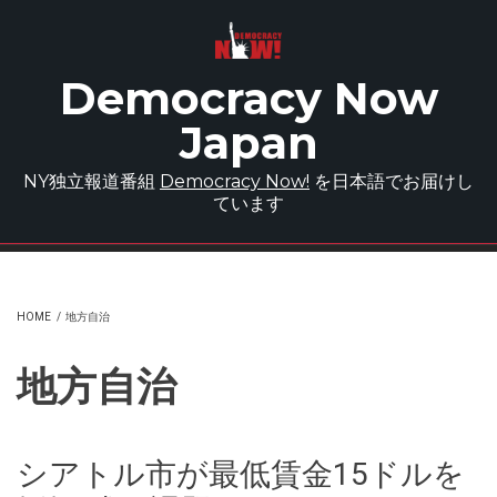
Skip to main content
Democracy Now
Japan
NY独立報道番組
Democracy Now!
を日本語でお届けし
ています
HOME
/
地方自治
地方自治
シアトル市が最低賃金15ドルを