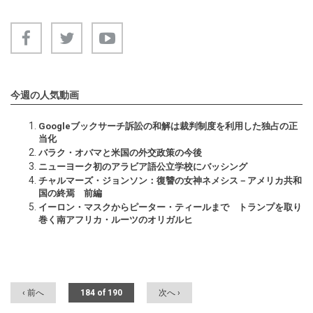
今週の人気動画
Googleブックサーチ訴訟の和解は裁判制度を利用した独占の正
当化
バラク・オバマと米国の外交政策の今後
ニューヨーク初のアラビア語公立学校にバッシング
チャルマーズ・ジョンソン：復讐の女神ネメシス－アメリカ共和
国の終焉 前編
イーロン・マスクからピーター・ティールまで トランプを取り
巻く南アフリカ・ルーツのオリガルヒ
‹ 前へ
184 of 190
次へ ›