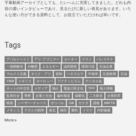
字幕動画アーカイブとしても、たいへんに充実してきました。どれも内
容の濃いインタビューであり、見るたびに新しい発見があります。いろ
んな使い方ができる資料として、お役立ていただければ幸いです。
Tags
アパルトヘイト
アリ･アブニマー
カーター
ゲスト
パレスチナ
一国家解決
分離壁
エネルギー
油田開発
環境汚染
石油企業
マルクス主義
タリク・アリ
規制
ベネズエラ
中南米
左派政権
石油
1968
イギリス
ヨーロッパ
アクティビズム
デジタル化
ネットの中立性
メディア
独占
電波の民主化
TPP
個人情報
監視社会
警察
企業と社会
偏向報道
温暖化
二大政党
企業犯罪
映画
シーザー･チャベス
ボリバル
CIA
カナダ
諜報
NAFTA
メキシコ
テロとの戦争
南北
移民
難民
イラク
内部被爆
More