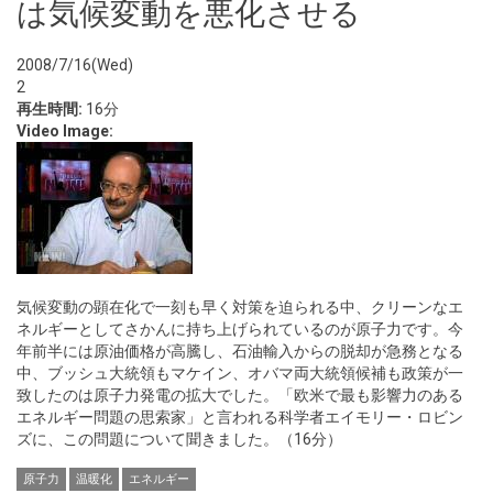
は気候変動を悪化させる
2008/7/16(Wed)
2
再生時間:
16分
Video Image:
気候変動の顕在化で一刻も早く対策を迫られる中、クリーンなエ
ネルギーとしてさかんに持ち上げられているのが原子力です。今
年前半には原油価格が高騰し、石油輸入からの脱却が急務となる
中、ブッシュ大統領もマケイン、オバマ両大統領候補も政策が一
致したのは原子力発電の拡大でした。「欧米で最も影響力のある
エネルギー問題の思索家」と言われる科学者エイモリー・ロビン
ズに、この問題について聞きました。（16分）
原子力
温暖化
エネルギー