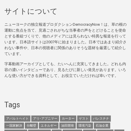
サイトについて
ニューヨークの独立報道プロダクションDemocracyNow！は、草の根の
運動に焦点を当て、見過ごされがちな当事者の声をとどけることを使命
とする番組づくりで、他のメディアには見られない特異な報道を行って
います。日本語サイトは2007年に始まりました。日本ではあまり紹介さ
れない事件や、日本の視聴者に関係のありそうな題材を厳選して紹介し
ています。
字幕動画アーカイブとしても、たいへんに充実してきました。どれも内
容の濃いインタビューであり、見るたびに新しい発見があります。いろ
んな使い方ができる資料として、お役立ていただければ幸いです。
Tags
アパルトヘイト
アリ･アブニマー
カーター
ゲスト
パレスチナ
一国家解決
分離壁
エネルギー
油田開発
環境汚染
石油企業