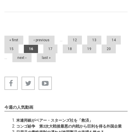
Pages
« first
‹ previous
…
12
13
14
15
16
17
18
19
20
…
next ›
last »
今週の人気動画
米連邦銀がベアー・スターンズ社を「救済」
コンゴ紛争 第2次大戦後最悪の内戦から巨利を得る外国企業