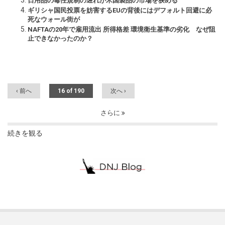
日用品の毒性規制の遅れが米国製品の市場を狭める
ギリシャ国民投票を妨害するEUの背後にはデフォルト回避に必
死なウォール街が
NAFTAの20年で雇用流出 所得格差 環境衛生基準の劣化 なぜ阻
止できなかったのか？
‹ 前へ
16 of 190
次へ ›
さらに
続きを観る