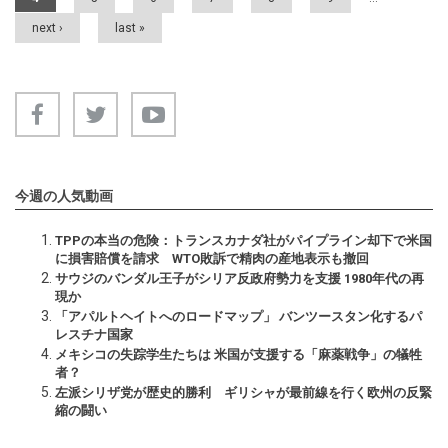
next ›
last »
今週の人気動画
TPPの本当の危険：トランスカナダ社がパイプライン却下で米国
に損害賠償を請求 WTO敗訴で精肉の産地表示も撤回
サウジのバンダル王子がシリア反政府勢力を支援 1980年代の再
現か
「アパルトヘイトへのロードマップ」 バンツースタン化するパ
レスチナ国家
メキシコの失踪学生たちは 米国が支援する「麻薬戦争」の犠牲
者？
左派シリザ党が歴史的勝利 ギリシャが最前線を行く欧州の反緊
縮の闘い