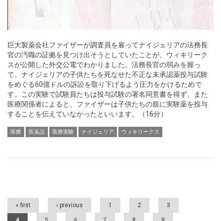
巨大製薬会社ファイザーが調査員を雇ってナイジェリアの法務長
官の汚職の証拠を見つけ出そうとしていたことが、ウィキリーク
スが公開した外交公電でわかりました。法務長官の弱みを握っ
て、ナイジェリアの子供たちを死なせた不正な未承認薬投与試験
をめぐる60億ドルの訴訟を取り下げるよう圧力をかけるためで
す。この実験で試験員たちは投与試験の署名同意書を得ず、また
医療関係者によると、ファイザーは子供たちの親に実験薬を投与
することを伝えていなかったといいます。（16分）
医療
医薬品
医療実験
ナイジェリア
ウィキリークス
Pages
« first
‹ previous
1
2
3
4
5
6
7
8
9
…