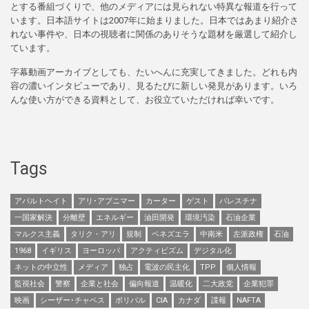
とする番組づくりで、他のメディアには見られない特異な報道を行って
います。日本語サイトは2007年に始まりました。日本ではあまり紹介さ
れない事件や、日本の視聴者に関係のありそうな題材を厳選して紹介し
ています。
字幕動画アーカイブとしても、たいへんに充実してきました。どれも内
容の濃いインタビューであり、見るたびに新しい発見があります。いろ
んな使い方ができる資料として、お役立ていただければ幸いです。
Tags
アパルトヘイト
アリ･アブニマー
カーター
ゲスト
パレスチナ
一国家解決
分離壁
エネルギー
油田開発
環境汚染
石油企業
マルクス主義
タリク・アリ
規制
ベネズエラ
中南米
左派政権
石油
1968
イギリス
ヨーロッパ
アクティビズム
デジタル化
ネットの中立性
メディア
独占
電波の民主化
TPP
個人情報
監視社会
警察
企業と社会
偏向報道
温暖化
二大政党
企業犯罪
映画
シーザー･チャベス
ボリバル
CIA
カナダ
諜報
NAFTA