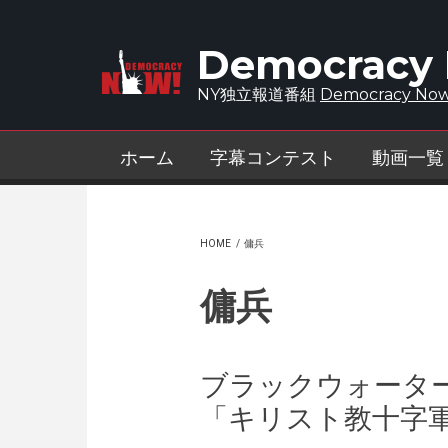
Skip to main content
Democracy
NY独立報道番組
Democracy Now
ホーム
字幕コンテスト
動画一覧
HOME
/
傭兵
傭兵
ブラックウォータ
「キリスト教十字