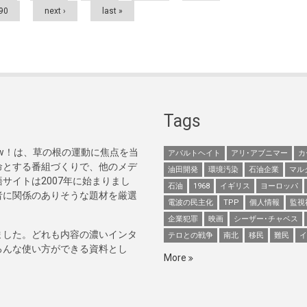
90
next ›
last »
Tags
Now！は、草の根の運動に焦点を当
アパルトヘイト
アリ･アブニマー
カ
命とする番組づくりで、他のメデ
油田開発
環境汚染
石油企業
マル
サイトは2007年に始まりまし
石油
1968
イギリス
ヨーロッパ
者に関係のありそうな題材を厳選
電波の民主化
TPP
個人情報
監視
企業犯罪
映画
シーザー･チャベス
ました。どれも内容の濃いインタ
テロとの戦争
南北
移民
難民
イ
ろんな使い方ができる資料とし
More