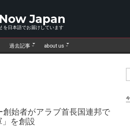
 Now Japan
!
を日本語でお届けしています
過去記事
about us
今
ー創始者がアラブ首長国連邦で
軍」を創設