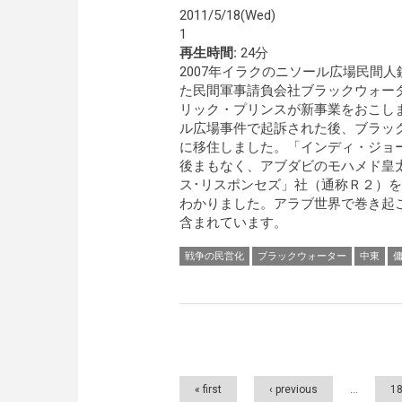
2011/5/18(Wed)
1
再生時間:
24分
2007年イラクのニソール広場民間
た民間軍事請負会社ブラックウォータ
リック・プリンスが新事業をおこし
ル広場事件で起訴された後、ブラック
に移住しました。「インディ・ジョ
後まもなく、アブダビのモハメド皇太
ス･リスポンセズ」社（通称Ｒ２）を
わかりました。アラブ世界で巻き起こ
含まれています。
戦争の民営化
ブラックウォーター
中東
Pages
« first
‹ previous
…
1