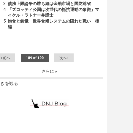
債務上限論争の勝ち組は金融市場と国防総省
「ズコッティ公園は次世代の抵抗運動の象徴」マ
イケル・ラトナー弁護士
飽食と飢餓 世界食糧システムの隠れた戦い 後
編
‹ 前へ
189 of 190
次へ ›
さらに
続きを観る