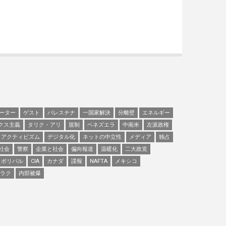
ーター
ゲスト
パレスチナ
一国家解決
分離壁
エネルギー
クス主義
タリク・アリ
規制
ベネズエラ
中南米
左派政権
アクティビズム
デジタル化
ネットの中立性
メディア
独占
社会
警察
企業と社会
偏向報道
温暖化
二大政党
ボリバル
CIA
カナダ
諜報
NAFTA
メキシコ
ラク
内部被爆