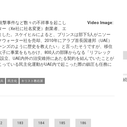
人銃撃事件など数々の不祥事を起こし
Video Image:
ー（Xe社に社名変更）創業者、エ
ました。スケイヒルによると、プリンスは部下5人がニソー
ウォーター社を売却、2010年にアラブ首長国連邦（UAE）
ーンズのように歴史を教えたい」と言ったそうですが、移住
子に事業をもちかけ、800人の部隊からなる「リフレック
設立、UAE内外の治安維持にあたる契約を結んでいたことが
っている民主化運動がUAE内で起こった際の鎮圧も任務に
傭兵
民主化
キリスト教右派
82
183
184
185
186