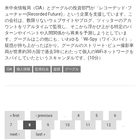
米中央情報局（CIA）とグーグルの投資部門が「レコーデッド･フ
ューチャー(Recorded Future)」という企業を支援しています。こ
の会社は、数限りないウェブサイトやブログ、ツィッターのアカ
ウントをリアルタイムで監視し、そこから浮かび上がる特定のパ
ターンやイベントや人間関係から将来を予測しようとしていま
す。グーグルはこの他にも、いわゆる「Wi-Spy（ワイ-スパイ）」
疑惑が持ち上がったばかり。グーグルのストリート･ビュー撮影車
両が世界約30カ国で過去3年にわたって個人のWiFiネットワークを
スパイしていたというスキャンダルです。(10分）
CIA
個人情報
監視社会
盗聴
グーグル
Pages
« first
‹ previous
…
4
5
6
7
8
9
10
11
12
…
next ›
last »