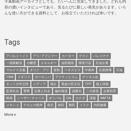
字幕動画アーカイブとしても、たいへんに充実してきました。どれも内
容の濃いインタビューであり、見るたびに新しい発見があります。いろ
んな使い方ができる資料として、お役立ていただければ幸いです。
Tags
アパルトヘイト
アリ･アブニマー
カーター
ゲスト
パレスチナ
一国家解決
分離壁
エネルギー
油田開発
環境汚染
石油企業
マルクス主義
タリク・アリ
規制
ベネズエラ
中南米
左派政権
石油
1968
イギリス
ヨーロッパ
アクティビズム
デジタル化
ネットの中立性
メディア
独占
電波の民主化
TPP
個人情報
監視社会
警察
企業と社会
偏向報道
温暖化
二大政党
企業犯罪
映画
シーザー･チャベス
ボリバル
CIA
カナダ
諜報
NAFTA
メキシコ
テロとの戦争
南北
移民
難民
イラク
内部被爆
More