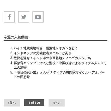
今週の人気動画
ハイチ地震現地報告 震源地レオガンを行く
インドネシアの元独裁者スハルトが死去
故郷を返せ！インド洋の米軍基地ディエゴガルシア島
再教育キャンプ、潜入と監視：中国政府によるウイグル人ムスリ
ムの迫害
『明日の思い出』 オルタナティブの思想家マイケル・アルバー
トの回想録
‹ 前へ
8 of 190
次へ ›