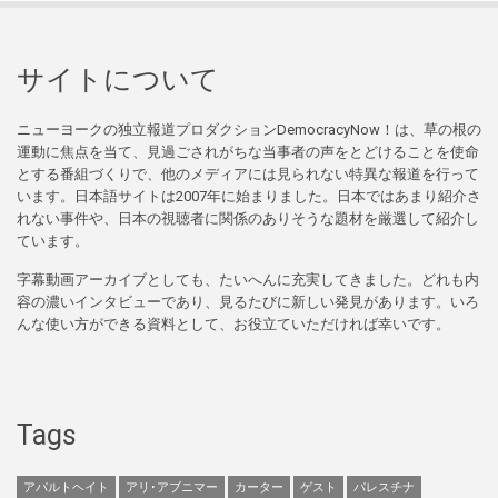
サイトについて
ニューヨークの独立報道プロダクションDemocracyNow！は、草の根の
運動に焦点を当て、見過ごされがちな当事者の声をとどけることを使命
とする番組づくりで、他のメディアには見られない特異な報道を行って
います。日本語サイトは2007年に始まりました。日本ではあまり紹介さ
れない事件や、日本の視聴者に関係のありそうな題材を厳選して紹介し
ています。
字幕動画アーカイブとしても、たいへんに充実してきました。どれも内
容の濃いインタビューであり、見るたびに新しい発見があります。いろ
んな使い方ができる資料として、お役立ていただければ幸いです。
Tags
アパルトヘイト
アリ･アブニマー
カーター
ゲスト
パレスチナ