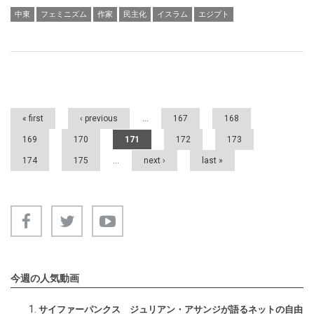
中東
フェミニズム
作家
民主化
イスラム
エジプト
Pages
« first
‹ previous
…
167
168
169
170
171
172
173
174
175
…
next ›
last »
今週の人気動画
サイファーパンクス ジュリアン・アサンジが語るネットの自由