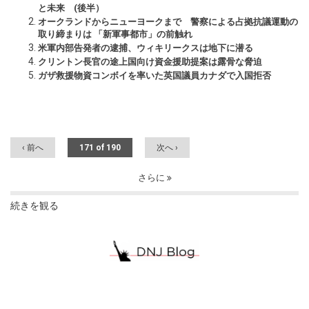
と未来 (後半）
オークランドからニューヨークまで 警察による占拠抗議運動の
取り締まりは 「新軍事都市」の前触れ
米軍内部告発者の逮捕、ウィキリークスは地下に潜る
クリントン長官の途上国向け資金援助提案は露骨な脅迫
ガザ救援物資コンボイを率いた英国議員カナダで入国拒否
‹ 前へ
171 of 190
次へ ›
さらに
続きを観る