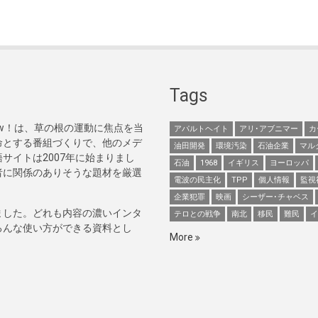
Tags
Now！は、草の根の運動に焦点を当
アパルトヘイト
アリ･アブニマー
カ
命とする番組づくりで、他のメデ
油田開発
環境汚染
石油企業
マル
サイトは2007年に始まりまし
石油
1968
イギリス
ヨーロッパ
者に関係のありそうな題材を厳選
電波の民主化
TPP
個人情報
監視
企業犯罪
映画
シーザー･チャベス
ました。どれも内容の濃いインタ
テロとの戦争
南北
移民
難民
イ
ろんな使い方ができる資料とし
More