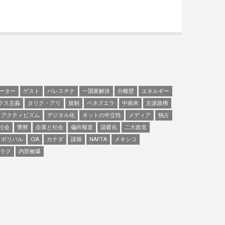
ーター
ゲスト
パレスチナ
一国家解決
分離壁
エネルギー
クス主義
タリク・アリ
規制
ベネズエラ
中南米
左派政権
アクティビズム
デジタル化
ネットの中立性
メディア
独占
社会
警察
企業と社会
偏向報道
温暖化
二大政党
ボリバル
CIA
カナダ
諜報
NAFTA
メキシコ
ラク
内部被爆