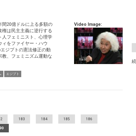
間20億ドルに上る多額の
Video Image:
政権は民主主義に逆行する
ト人フェミニスト、心理学
ウィをファイヤー・ハウ
月のエジプトの憲法修正の動
宗教、フェミニズム運動な
ム
エジプト
82
183
184
185
186
90