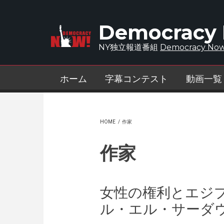
Skip to main content
Democracy
NY独立報道番組
Democracy Now
ホーム
字幕コンテスト
動画一覧
HOME
/
作家
作家
女性の権利とエジ
ル・エル・サーダ