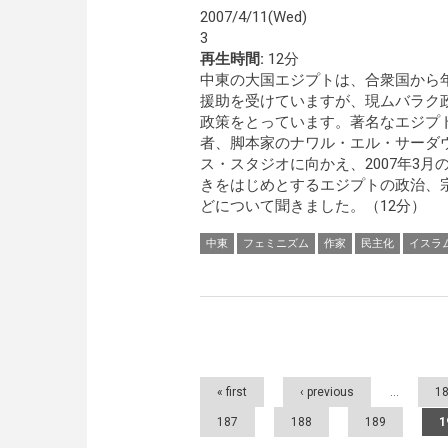
2007/4/11(Wed)
3
再生時間:
12分
中東の大国エジプトは、合衆国から年
援助を受けていますが、現ムバラク
政策をとっています。著名なエジプ
者、脚本家のナワル・エル・サーダ
ス・スタジオに向かえ、2007年3
きをはじめとするエジプトの政治、
どについて聞きました。（12分）
中東
フェミニズム
作家
民主化
イスラ
Pages
« first
‹ previous
…
1
187
188
189
1