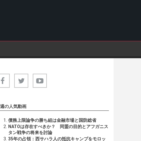
週の人気動画
債務上限論争の勝ち組は金融市場と国防総省
NATOは存在すべきか？ 同盟の目的とアフガニス
タン戦争の将来を討論
35年の占領：西サハラ人の抵抗キャンプをモロッ