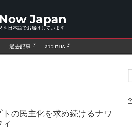
 Now Japan
!
を日本語でお届けしています
過去記事
about us
今
プトの民主化を求め続けるナワ
ウィ