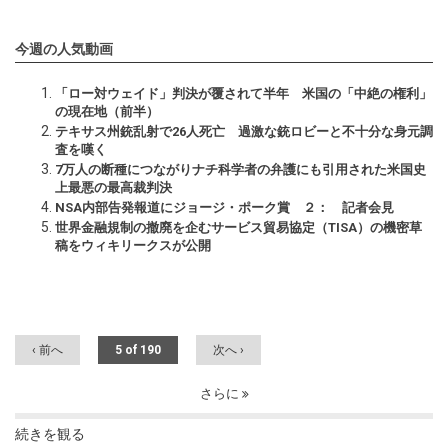
今週の人気動画
「ロー対ウェイド」判決が覆されて半年 米国の「中絶の権利」
の現在地（前半）
テキサス州銃乱射で26人死亡 過激な銃ロビーと不十分な身元調
査を嘆く
7万人の断種につながりナチ科学者の弁護にも引用された米国史
上最悪の最高裁判決
NSA内部告発報道にジョージ・ポーク賞 ２： 記者会見
世界金融規制の撤廃を企むサービス貿易協定（TISA）の機密草
稿をウィキリークスが公開
‹ 前へ
5 of 190
次へ ›
さらに
続きを観る