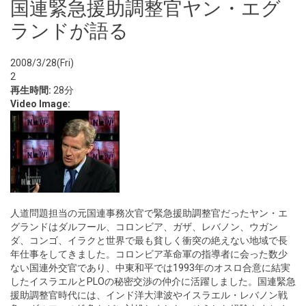
国連緊急援助調整官ヤン・エグ
ランドが語る
2008/3/28(Fri)
2
再生時間:
28分
Video Image:
人道問題担当の元国連事務次官で緊急援助調整官だったヤン・エ
グランドはダルフール、コロンビア、ガザ、レバノン、ウガン
ダ、コンゴ、イラクと世界で最も貧しく衝突の絶えない地域で長
年仕事をしてきました。コロンビア革命軍の指導者に会った数少
ない国連外交官であり、中東和平では1993年のオスロ合意に結実
したイスラエルとPLOの秘密交渉の仲介に活躍しました。国連緊急
援助調整官時代には、インド洋大津波やイスラエル・レバノン戦