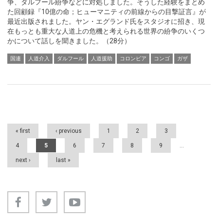
争、ダルフール紛争などに対処しました。そうした経験をまとめ
た回顧録『10億の命；ヒューマニティの前線からの目撃証言』が
最近出版されました。ヤン・エグランド氏をスタジオに招き、現
在もっとも重大な人道上の危機と考えられる世界の紛争のいくつ
かについて話しを聞きました。（28分）
国連
人道介入
ダルフール
人道援助
コロンビア
コンゴ
ガザ
Pages
« first
‹ previous
1
2
3
4
5
6
7
8
9
…
next ›
last »