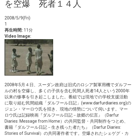
を空爆 死者１４人
2008/5/9(Fri)
1
再生時間:
11分
Video Image:
2008年5月４日、スーダン政府は旧式のロシア製軍用機でダルフー
ルの村を空爆し、多くの子供を含む民間人死者14人という2000年
以来の惨事を引き起こしました。番組では現地での学校支援活動
に取り組む民間組織「ダルフール日記」(
www.darfurdiaries.org
)の
ジェン・マーロウ氏を招き、現地の情勢について伺います。マー
ロウ氏は記録映画『ダルフール日記－故郷の伝言』（Darfur
Diaries: Message from Home）の共同監督・共同制作をつとめ、
書籍『ダルフール日記－生き残った者たち』（Darfur Diaries:
Stories of Survival）の共同著作者です。空爆されたシェゲグ・カ