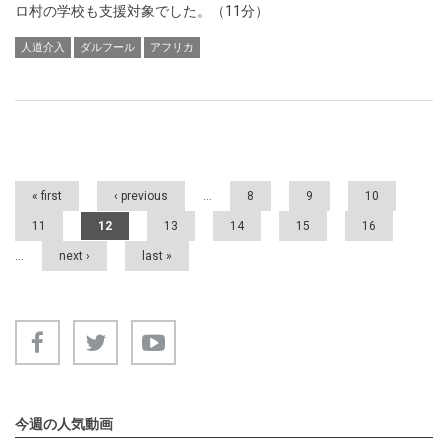
ロ村の学校も支援対象でした。（11分）
人道介入
ダルフール
アフリカ
Pages
« first
‹ previous
…
8
9
10
11
12
13
14
15
16
…
next ›
last »
今週の人気動画