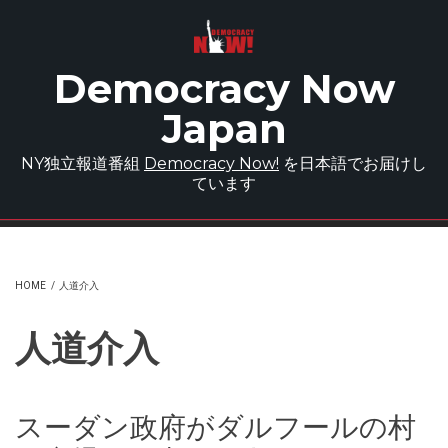
Skip to main content
Democracy Now
Japan
NY独立報道番組
Democracy Now!
を日本語でお届けし
ています
HOME
/
人道介入
人道介入
スーダン政府がダルフールの村