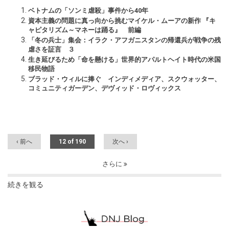
ベトナムの「ソンミ虐殺」事件から40年
資本主義の問題に真っ向から挑むマイケル・ムーアの新作 『キ
ャピタリズム～マネーは踊る』 前編
「冬の兵士」集会：イラク・アフガニスタンの帰還兵が戦争の残
虐さを証言 ３
生き延びるため「命を懸ける」世界的アパルトヘイト時代の米国
移民物語
ブラッド・ウィルに捧ぐ インディメディア、スクウォッター、
コミュニティガーデン、デヴィッド・ロヴィックス
‹ 前へ
12 of 190
次へ ›
さらに
続きを観る