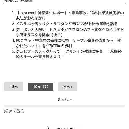
今週の人気動画
【Express】神保哲生レポート：原発事故に追われ津波被災者の
救助がおろそかに
イスラム学者タリク・ラマダン 中東に広がる反米運動を語る
デュポンとの闘い 化学大手がテフロンのフッ素化合物の世界的
な健康リスクを隠蔽（後半）
FCC ネット中立性の保護に転換 ケーブル業界の支配から「開
かれたネット」を守る市民の勝利
ジョセフ・スティグリッツ クリントン候補に提言 「米国経
済のルールを書き換えよう」
‹ 前へ
10 of 190
次へ ›
さらに
続きを観る