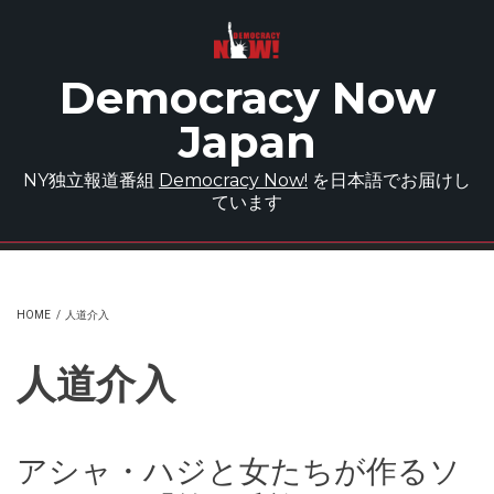
Skip to main content
Democracy Now
Japan
NY独立報道番組
Democracy Now!
を日本語でお届けし
ています
HOME
/
人道介入
人道介入
アシャ・ハジと女たちが作るソ