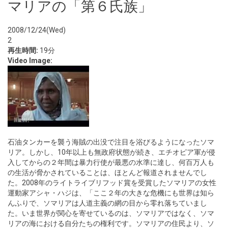
マリアの「第６氏族」
2008/12/24(Wed)
2
再生時間:
19分
Video Image:
石油タンカーを襲う海賊の出没で注目を浴びるようになったソマ
リア。しかし、10年以上も無政府状態が続き、エチオピア軍が侵
入してからの２年間は暴力行使が最悪の水準に達し、何百万人も
の生活が脅かされていることは、ほとんど報道されませんでし
た。2008年のライトライブリフッド賞を受賞したソマリアの女性
運動家アシャ・ハジは、「ここ２年の大きな危機にも世界は知ら
んふりで、ソマリアは人道主義の網の目から零れ落ちていまし
た。いま世界が関心を寄せているのは、ソマリアではなく、ソマ
リアの海における自分たちの権利です。ソマリアの住民より、ソ