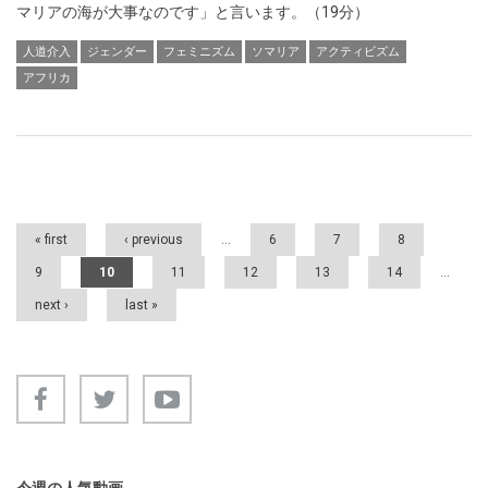
マリアの海が大事なのです」と言います。（19分）
人道介入
ジェンダー
フェミニズム
ソマリア
アクティビズム
アフリカ
Pages
« first
‹ previous
…
6
7
8
9
10
11
12
13
14
…
next ›
last »