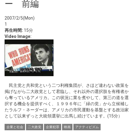
ー 前編
2007/2/5(Mon)
1
再生時間:
15分
Video Image:
民主党と共和党という二つ利権集団が、さほど違わない政策を
掲げながら二大政党として君臨し、それ以外の選択肢を有権者か
ら奪っているアメリカ。この状況に業を煮やして、第三の道を選
択する機会を提供すべく、１９９６年に「緑の党」から立候補し
たラルフ・ネーダーは、アメリカの市民運動を基盤とする政治家
として以来ずっと大統領選挙に出馬し続けています。(15分）
企業と社会
二大政党
企業犯罪
映画
アクティビズム