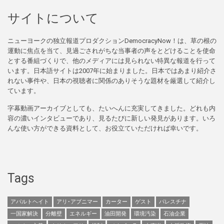
サイトについて
ニューヨークの独立報道プロダクションDemocracyNow！は、草の根の
運動に焦点を当て、見過ごされがちな当事者の声をとどけることを使命
とする番組づくりで、他のメディアには見られない特異な報道を行って
います。日本語サイトは2007年に始まりました。日本ではあまり紹介さ
れない事件や、日本の視聴者に関係のありそうな題材を厳選して紹介し
ています。
字幕動画アーカイブとしても、たいへんに充実してきました。どれも内
容の濃いインタビューであり、見るたびに新しい発見があります。いろ
んな使い方ができる資料として、お役立ていただければ幸いです。
Tags
アパルトヘイト
アリ･アブニマー
カーター
ゲスト
パレスチナ
一国家解決
分離壁
エネルギー
油田開発
環境汚染
石油企業