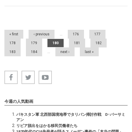
Pages
« first
‹ previous
…
176
177
178
179
180
181
182
183
184
…
next ›
last »
今週の人気動画
パキスタン軍 北西部国境地帯でタリバン掃討作戦 D･バーサミ
アン
リビア脱出をはかる移民労働者たち
1970年代のCIA告発者が語るスノーデン事件の「本当の問題」