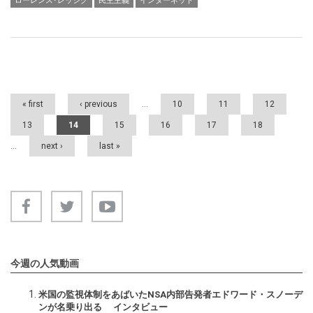
ローレンス･レッシグ
民主主義
インターネット
Pages
« first
‹ previous
…
10
11
12
13
14
15
16
17
18
…
next ›
last »
今週の人気動画
米国の監視体制をあばいたNSA内部告発者エドワード・スノーデ
ンが名乗り出る インタビュー