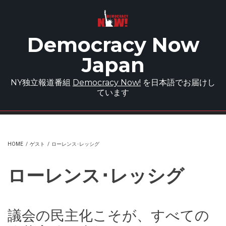
Skip to main content
Democracy Now
Japan
NY独立報道番組
Democracy Now!
を日本語でお届けし
ています
HOME
/
ゲスト
/
ローレンス･レッシグ
ローレンス･レッシグ
議会の民主化こそが、すべての