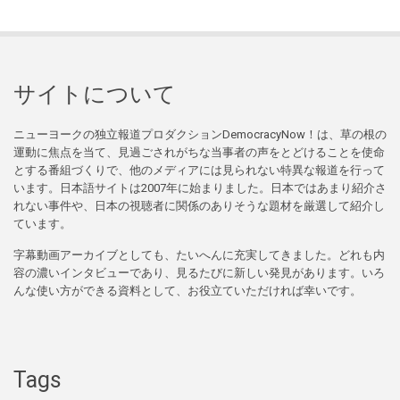
サイトについて
ニューヨークの独立報道プロダクションDemocracyNow！は、草の根の
運動に焦点を当て、見過ごされがちな当事者の声をとどけることを使命
とする番組づくりで、他のメディアには見られない特異な報道を行って
います。日本語サイトは2007年に始まりました。日本ではあまり紹介さ
れない事件や、日本の視聴者に関係のありそうな題材を厳選して紹介し
ています。
字幕動画アーカイブとしても、たいへんに充実してきました。どれも内
容の濃いインタビューであり、見るたびに新しい発見があります。いろ
んな使い方ができる資料として、お役立ていただければ幸いです。
Tags