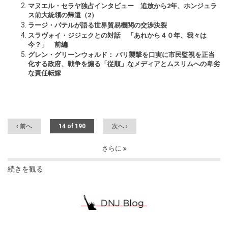
マヌエル・セラヤ独占インタビュー 追放から2年、ホンジュラ
ス前大統領の帰還（2）
ラージ・パテルが語る世界貿易機関の交渉決裂
スラヴォイ・ジジェクとの対話 「あれから４０年、我々は
今？」 前編
グレン・グリーンウォルド： パリ襲撃を口実に市民監視を正当
化する政府、戦争を煽る「従順」なメディアとムスリムへの卑劣
な責任転嫁
‹ 前へ
14 of 190
次へ ›
さらに
続きを観る