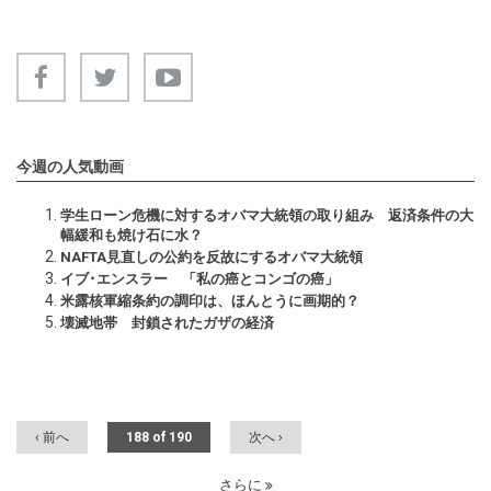
今週の人気動画
学生ローン危機に対するオバマ大統領の取り組み 返済条件の大
幅緩和も焼け石に水？
NAFTA見直しの公約を反故にするオバマ大統領
イブ･エンスラー 「私の癌とコンゴの癌」
米露核軍縮条約の調印は、ほんとうに画期的？
壊滅地帯 封鎖されたガザの経済
‹ 前へ
188 of 190
次へ ›
さらに