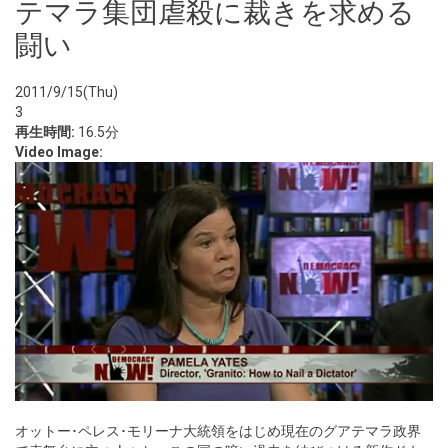
テマラ集団虐殺に裁きを求める
闘い
2011/9/15(Thu)
3
再生時間:
16.5分
Video Image:
オットー･ペレス･モリーナ大統領をはじめ現在のグアテマラ政界