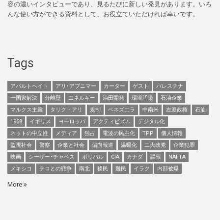
容の濃いインタビューであり、見るたびに新しい発見があります。いろ
んな使い方ができる資料として、お役立ていただければ幸いです。
Tags
アパルトヘイト
アリ･アブニマー
カーター
ゲスト
パレスチナ
一国家解決
分離壁
エネルギー
油田開発
環境汚染
石油企業
マルクス主義
タリク・アリ
規制
ベネズエラ
中南米
左派政権
石油
1968
イギリス
ヨーロッパ
アクティビズム
デジタル化
ネットの中立性
メディア
独占
電波の民主化
TPP
個人情報
監視社会
警察
企業と社会
偏向報道
温暖化
二大政党
企業犯罪
映画
シーザー･チャベス
ボリバル
CIA
カナダ
諜報
NAFTA
メキシコ
テロとの戦争
南北
移民
難民
イラク
内部被爆
More