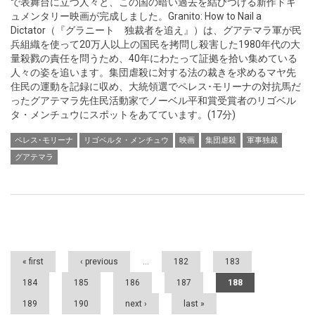
で表舞台に立つ人々と、この国の暗い過去を結びつける新作ドキ
ュメンタリー映画が完成しました。Granito: How to Nail a
Dictator（『グラニート 独裁者を追え』）は、グアテマラ軍が民
兵組織を使って20万人以上の国民を拷問し殺害した1980年代の大
量殺戮の責任を問うため、40年にわたって証拠を拾い集めている
人々の姿を追います。集団虐殺に対する法の裁きを求めるマヤ先
住民の運動を記録に収め、大統領選でペレス･モリーナの対抗馬だ
ったグアテマラ先住民活動家でノーベル平和賞受賞者のリゴベル
タ・メンチュウにスポットをあてています。(17分)
ペレス･モリーナ
リゴベルタ・メンチュウ
映画
集団虐殺
軍事独裁
グアテマラ
Pages
« first
‹ previous
…
182
183
184
185
186
187
188
189
190
next ›
last »