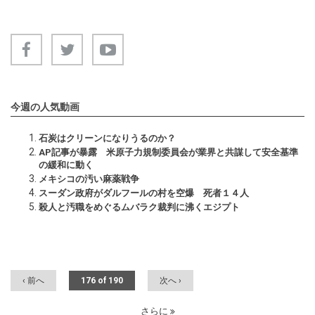
今週の人気動画
石炭はクリーンになりうるのか？
AP記事が暴露 米原子力規制委員会が業界と共謀して安全基準
の緩和に動く
メキシコの汚い麻薬戦争
スーダン政府がダルフールの村を空爆 死者１４人
殺人と汚職をめぐるムバラク裁判に沸くエジプト
‹ 前へ
176 of 190
次へ ›
さらに