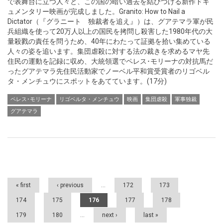
で表舞台に立つ人々と、この国の暗い過去を結びつける新作ドキ
ュメンタリー映画が完成しました。Granito: How to Nail a
Dictator（『グラニート 独裁者を追え』）は、グアテマラ軍が民
兵組織を使って20万人以上の国民を拷問し殺害した1980年代の大
量殺戮の責任を問うため、40年にわたって証拠を拾い集めている
人々の姿を追います。集団虐殺に対する法の裁きを求めるマヤ先
住民の運動を記録に収め、大統領選でペレス･モリーナの対抗馬だ
ったグアテマラ先住民活動家でノーベル平和賞受賞者のリゴベル
タ・メンチュウにスポットをあてています。(17分)
ペレス･モリーナ
リゴベルタ・メンチュウ
映画
集団虐殺
軍事独裁
グアテマラ
Pages
« first
‹ previous
…
172
173
174
175
176
177
178
179
180
…
next ›
last »