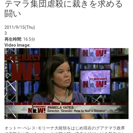
テマラ集団虐殺に裁きを求める
闘い
2011/9/15(Thu)
3
再生時間:
16.5分
Video Image:
オットー･ペレス･モリーナ大統領をはじめ現在のグアテマラ政界