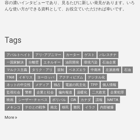
容の濃いインタビューであり、見るたびに新しい発見があります。いろ
んな使い方ができる資料として、お役立ていただければ幸いです。
Tags
アパルトヘイト
アリ･アブニマー
カーター
ゲスト
パレスチナ
一国家解決
分離壁
エネルギー
油田開発
環境汚染
石油企業
マルクス主義
タリク・アリ
規制
ベネズエラ
中南米
左派政権
石油
1968
イギリス
ヨーロッパ
アクティビズム
デジタル化
ネットの中立性
メディア
独占
電波の民主化
TPP
個人情報
監視社会
警察
企業と社会
偏向報道
温暖化
二大政党
企業犯罪
映画
シーザー･チャベス
ボリバル
CIA
カナダ
諜報
NAFTA
メキシコ
テロとの戦争
南北
移民
難民
イラク
内部被爆
More