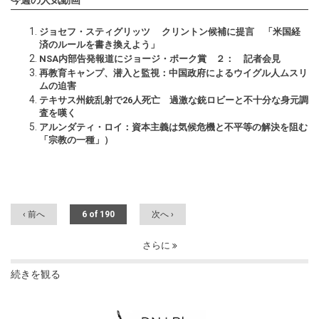
今週の人気動画
ジョセフ・スティグリッツ クリントン候補に提言 「米国経
済のルールを書き換えよう」
NSA内部告発報道にジョージ・ポーク賞 ２： 記者会見
再教育キャンプ、潜入と監視：中国政府によるウイグル人ムスリ
ムの迫害
テキサス州銃乱射で26人死亡 過激な銃ロビーと不十分な身元調
査を嘆く
アルンダティ・ロイ：資本主義は気候危機と不平等の解決を阻む
「宗教の一種」）
‹ 前へ
6 of 190
次へ ›
さらに
続きを観る