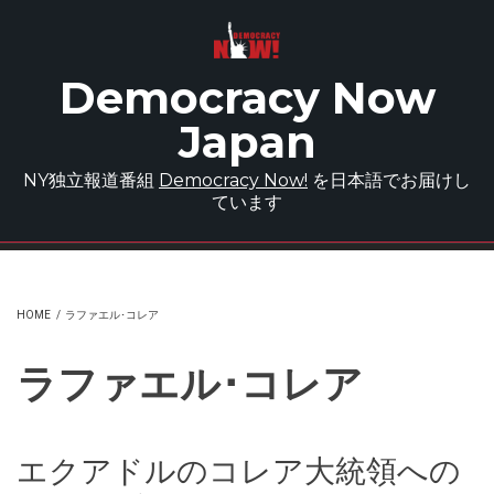
Skip to main content
Democracy Now
Japan
NY独立報道番組
Democracy Now!
を日本語でお届けし
ています
HOME
/
ラファエル･コレア
ラファエル･コレア
エクアドルのコレア大統領への