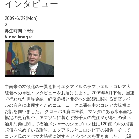
インタビュー
2009/6/29(Mon)
2
再生時間:
28分
Video Image:
中南米の左傾化の一翼を担うエクアドルのラファエル・コレア大
統領への単独インタビューをお届けします。2009年6月下旬、国連
で行われた世界金融・経済危機と開発への影響に関する高官レベ
ルの会合に出席するためニューヨークに滞在中のコレア大統領に
お話を伺いました。 グローバル資本主義、マンタにある米軍基地
協定の更新拒否、アマゾンに暮らす数千人の先住民が毒性の強い
油井汚染に関して石油メジャーのシェブロン社に120億ドルの損害
賠償を求めている訴訟、エクアドルとコロンビアの関係、そして
コレア氏のオバマ大統領に対するアドバイスを聞きました。（28