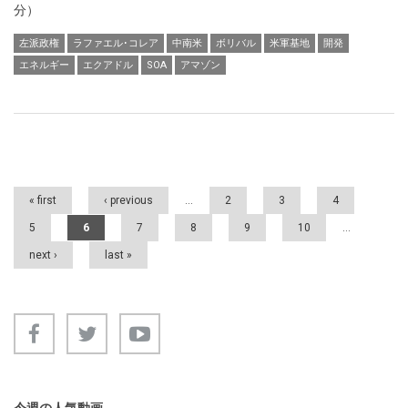
分）
左派政権
ラファエル･コレア
中南米
ボリバル
米軍基地
開発
エネルギー
エクアドル
SOA
アマゾン
Pages
« first
‹ previous
…
2
3
4
5
6
7
8
9
10
…
next ›
last »