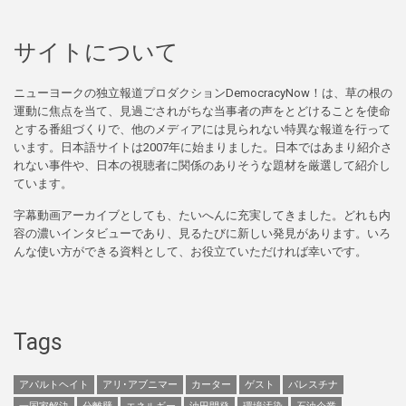
サイトについて
ニューヨークの独立報道プロダクションDemocracyNow！は、草の根の
運動に焦点を当て、見過ごされがちな当事者の声をとどけることを使命
とする番組づくりで、他のメディアには見られない特異な報道を行って
います。日本語サイトは2007年に始まりました。日本ではあまり紹介さ
れない事件や、日本の視聴者に関係のありそうな題材を厳選して紹介し
ています。
字幕動画アーカイブとしても、たいへんに充実してきました。どれも内
容の濃いインタビューであり、見るたびに新しい発見があります。いろ
んな使い方ができる資料として、お役立ていただければ幸いです。
Tags
アパルトヘイト
アリ･アブニマー
カーター
ゲスト
パレスチナ