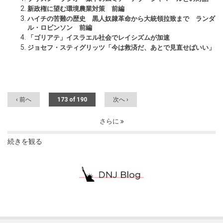
新政権に望む環境農業対策 前編
ハイチの苦難の歴史 黒人奴隷革命から大統領拉致まで ランダ
ル・ロビンソン 前編
「ゴリアテ」イスラエル社会でレイシズムが加速
ジョセフ・スティグリッツ「今は救済だ、あとで見直せばいい」
‹ 前へ
173 of 190
次へ ›
さらに
続きを観る