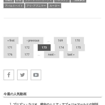
分離壁
占領
ラシード･ハーリーディ
パレスチナ
一国家解決
アパルトヘイト
アリ･アブニマー
カーター
Pages
« first
‹ previous
…
169
170
171
172
173
174
175
176
177
…
next ›
last »
今週の人気動画
プリズン・ラジオ 獄中のムミア・アブ＝ジャマールとの対話