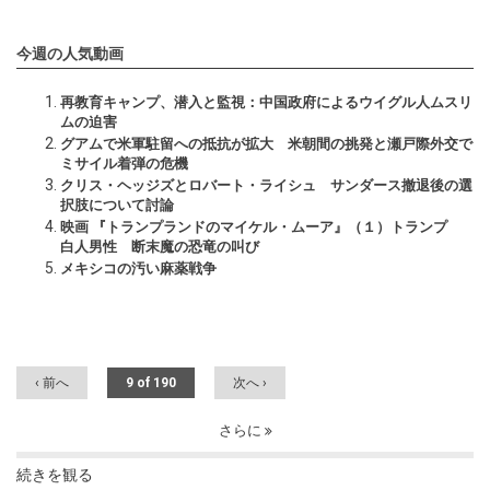
今週の人気動画
再教育キャンプ、潜入と監視：中国政府によるウイグル人ムスリ
ムの迫害
グアムで米軍駐留への抵抗が拡大 米朝間の挑発と瀬戸際外交で
ミサイル着弾の危機
クリス・ヘッジズとロバート・ライシュ サンダース撤退後の選
択肢について討論
映画 『トランプランドのマイケル・ムーア』（１）トランプ
白人男性 断末魔の恐竜の叫び
メキシコの汚い麻薬戦争
‹ 前へ
9 of 190
次へ ›
さらに
続きを観る