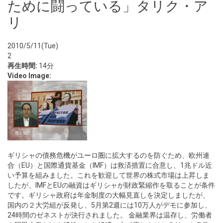
ために闘っている」タリク・ア
リ
2010/5/11(Tue)
2
再生時間:
14分
Video Image:
ギリシャの債務危機がユーロ圏に拡大するのを防ぐため、欧州連
合（EU）と国際通貨基金（IMF）は救済措置に合意し、1兆ドル近
い予算を組みました。これを歓迎して世界の株式市場は上昇しま
したが、IMFとEUの融資はギリシャが財政緊縮作を取ることが条件
です。ギリシャ政府は年金制度の大幅見直しを決定しましたが、
国内の２大労組が反発し、5月第2週には10万人がデモに参加し、
24時間のゼネストが決行されました。 金融業界は温存し、労働者