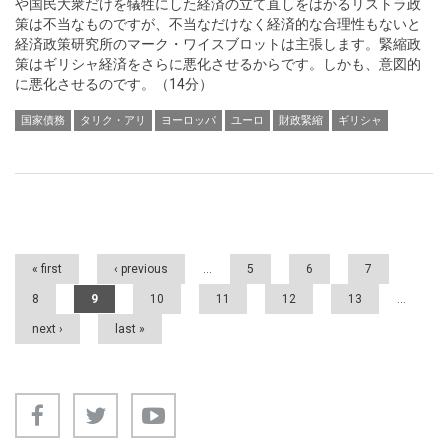
や国民大衆だけを犠牲にした経済の立て直しをはかるリストラ政
策は不当なものですが、不当なだけなく経済的な合理性もないと
経済政策研究所のマーク・ワイスブロットは主張します。緊縮政
策はギリシャ経済をさらに悪化させるからです。しかも、意図的
に悪化させるのです。（14分）
国家債務
タリク・アリ
ヨーロッパ
ユーロ
財政緊縮
ギリシャ
Pages
« first
‹ previous
…
5
6
7
8
9
10
11
12
13
…
next ›
last »