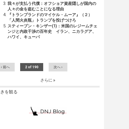
我々が支払う代償：オフショア資産隠しが国内の
人々の金を盗むことになる理由
『トランプランドのマイケル・ムーア』（２）
「人間火炎瓶」トランプを投げつけろ
スティーブン・キンザー(1)：米国のレジームチェ
ンジと内政干渉の百年史 イラン、ニカラグア、
ハワイ、キューバ
‹ 前へ
2 of 190
次へ ›
さらに
続きを観る