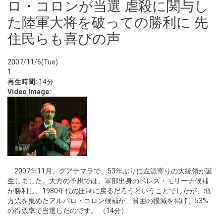
ロ・コロンが当選 虐殺に関与し
た陸軍大将を破っての勝利に 先
住民らも喜びの声
2007/11/6(Tue)
1
再生時間:
14分
Video Image:
2007年11月、グアテマラで、53年ぶりに左派寄りの大統領が誕
生しました。大方の予想では、軍部出身のペレス・モリーナ候補
が勝利し、1980年代の圧制に戻るだろうということでしたが、地
方票を集めたアルバロ・コロン候補が、貧困の撲滅を掲げ、53%
の得票率で当選したのです。 （14分）