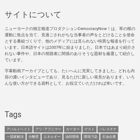
サイトについて
ニューヨークの独立報道プロダクションDemocracyNow！は、草の根の
運動に焦点を当て、見過ごされがちな当事者の声をとどけることを使命
とする番組づくりで、他のメディアには見られない特異な報道を行って
います。日本語サイトは2007年に始まりました。日本ではあまり紹介さ
れない事件や、日本の視聴者に関係のありそうな題材を厳選して紹介し
ています。
字幕動画アーカイブとしても、たいへんに充実してきました。どれも内
容の濃いインタビューであり、見るたびに新しい発見があります。いろ
んな使い方ができる資料として、お役立ていただければ幸いです。
Tags
アパルトヘイト
アリ･アブニマー
カーター
ゲスト
パレスチナ
一国家解決
分離壁
エネルギー
油田開発
環境汚染
石油企業