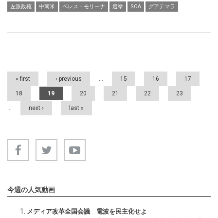
左派政権
中南米
ペレス・モリーナ
選挙
SOA
グアテマラ
Pages
« first
‹ previous
…
15
16
17
18
19
20
21
22
23
…
next ›
last »
今週の人気動画
メディア改革全国会議 電波を民主化せよ