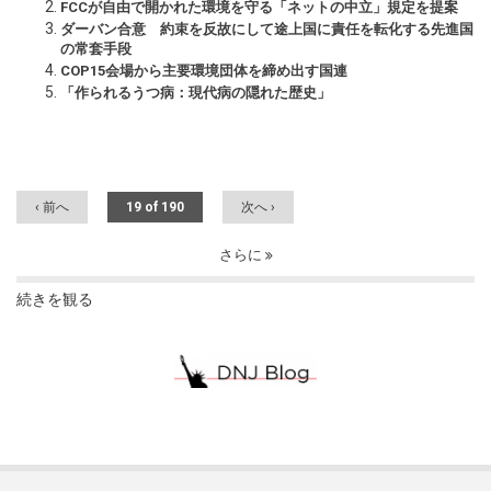
FCCが自由で開かれた環境を守る「ネットの中立」規定を提案
ダーバン合意 約束を反故にして途上国に責任を転化する先進国
の常套手段
COP15会場から主要環境団体を締め出す国連
「作られるうつ病：現代病の隠れた歴史」
‹ 前へ
19 of 190
次へ ›
さらに
続きを観る