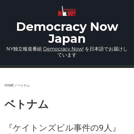
Skip to main content
Democracy Now
Japan
NY独立報道番組
Democracy Now!
を日本語でお届けし
ています
HOME
/
ベトナム
ベトナム
『ケイトンズビル事件の9人』