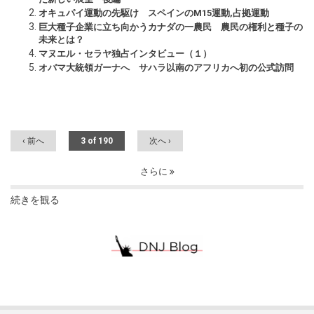
オキュパイ運動の先駆け スペインのM15運動,占拠運動
巨大種子企業に立ち向かうカナダの一農民 農民の権利と種子の
未来とは？
マヌエル・セラヤ独占インタビュー（１）
オバマ大統領ガーナへ サハラ以南のアフリカへ初の公式訪問
‹ 前へ
3 of 190
次へ ›
さらに
続きを観る