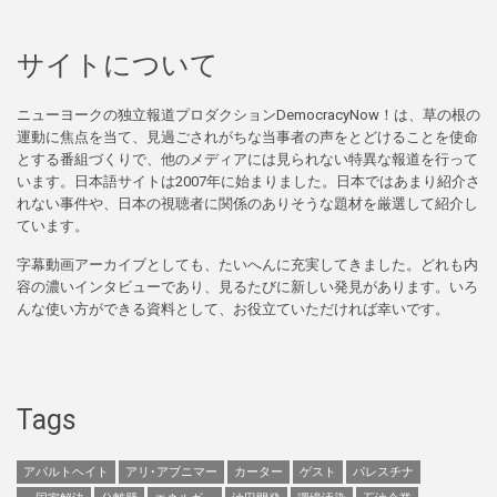
サイトについて
ニューヨークの独立報道プロダクションDemocracyNow！は、草の根の
運動に焦点を当て、見過ごされがちな当事者の声をとどけることを使命
とする番組づくりで、他のメディアには見られない特異な報道を行って
います。日本語サイトは2007年に始まりました。日本ではあまり紹介さ
れない事件や、日本の視聴者に関係のありそうな題材を厳選して紹介し
ています。
字幕動画アーカイブとしても、たいへんに充実してきました。どれも内
容の濃いインタビューであり、見るたびに新しい発見があります。いろ
んな使い方ができる資料として、お役立ていただければ幸いです。
Tags
アパルトヘイト
アリ･アブニマー
カーター
ゲスト
パレスチナ