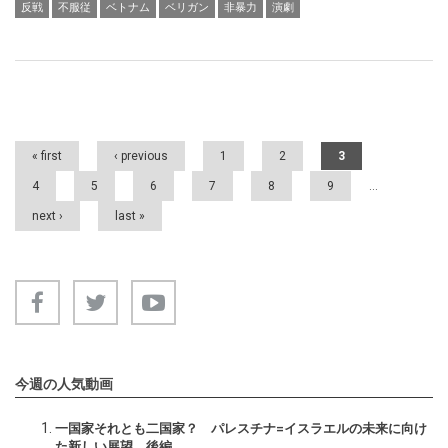
反戦
不服従
ベトナム
ベリガン
非暴力
演劇
Pages
« first
‹ previous
1
2
3
4
5
6
7
8
9
…
next ›
last »
今週の人気動画
一国家それとも二国家？ パレスチナ=イスラエルの未来に向け
た新しい展望 後編