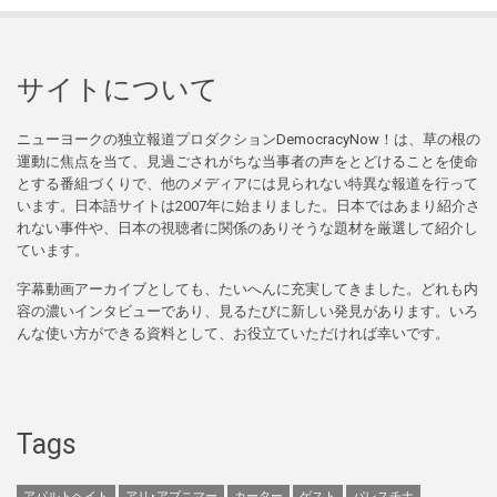
サイトについて
ニューヨークの独立報道プロダクションDemocracyNow！は、草の根の
運動に焦点を当て、見過ごされがちな当事者の声をとどけることを使命
とする番組づくりで、他のメディアには見られない特異な報道を行って
います。日本語サイトは2007年に始まりました。日本ではあまり紹介さ
れない事件や、日本の視聴者に関係のありそうな題材を厳選して紹介し
ています。
字幕動画アーカイブとしても、たいへんに充実してきました。どれも内
容の濃いインタビューであり、見るたびに新しい発見があります。いろ
んな使い方ができる資料として、お役立ていただければ幸いです。
Tags
アパルトヘイト
アリ･アブニマー
カーター
ゲスト
パレスチナ