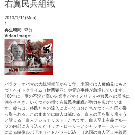
右翼民兵組織
2010/1/11(Mon)
1
再生時間:
33分
Video Image:
バラク・オバマの大統領就任から１年、米国では人種偏見にもと
づくヘイトクライム（憎悪犯罪）や脅迫事件が急増しています。
100年に一度の不況と高い失業率がマイノリティや移民への反感に
油をそそぎ、いくつかの州で右翼民兵組織が勢力を広げていま
す。彼らは、移民たちの流入によって自分たちがつくった国が乗
っ取られる、このままでは白人は滅びる、白人の国を取り戻そう
と訴える「白人ナショナリスト」たちです。白人至上主義グルー
プの内部に入り込んだリック・ローリーとジャッキー・スーヘン
による映像ルポ「ホワイトパワーUSA」（米国の白人至上主義運