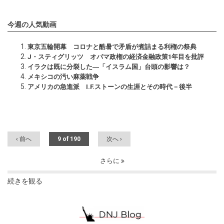
今週の人気動画
東京五輪開幕 コロナと酷暑で矛盾が煮詰まる利権の祭典
J・スティグリッツ オバマ政権の経済金融政策1年目を批評
イラクは既に分裂した―「イスラム国」台頭の影響は？
メキシコの汚い麻薬戦争
アメリカの急進派 I.F.ストーンの生涯とその時代－後半
‹ 前へ
9 of 190
次へ ›
さらに
続きを観る