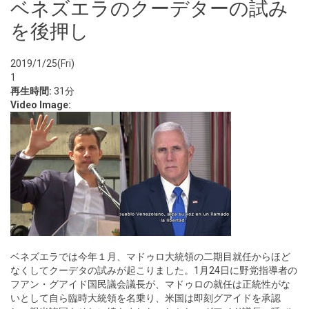
ベネズエラのクーデターの試み
を後押し
2019/1/25(Fri)
1
再生時間:
31分
Video Image:
ベネズエラでは今年１月、マドゥロ大統領の二期目就任からほど
なくしてクーデタの試みが起こりました。1月24日に野党指導者の
フアン・グアイド国民議会議長が、マドゥロの就任は正統性がな
いとして自ら臨時大統領を名乗り、米国は即刻グアイドを承認