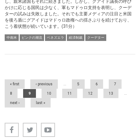
し、親米諸国もそれに続きました。しかし、グアイド議長の呼び
かけに応じる国民は少なく、軍もマドゥロ支持を表明し、クーデ
ターの試みは失敗しました。それでも主要メディアの注目と米国
を後ろ盾にグアイドはマドゥロ政権への揺さぶりを続けており、
こう着状態が続いています。(31分）
中南米
ピンクの潮流
ベネズエラ
経済制裁
クーデター
Pages
« first
‹ previous
…
5
6
7
8
9
10
11
12
13
…
next ›
last »