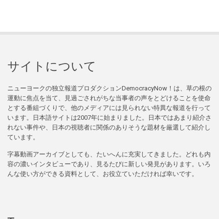
サイトについて
ニューヨークの独立報道プロダクションDemocracyNow！は、草の根の
運動に焦点を当て、見過ごされがちな当事者の声をとどけることを使命
とする番組づくりで、他のメディアには見られない特異な報道を行って
います。日本語サイトは2007年に始まりました。日本ではあまり紹介さ
れない事件や、日本の視聴者に関係のありそうな題材を厳選して紹介し
ています。
字幕動画アーカイブとしても、たいへんに充実してきました。どれも内
容の濃いインタビューであり、見るたびに新しい発見があります。いろ
んな使い方ができる資料として、お役立ていただければ幸いです。