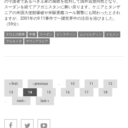
の守護者であるべき王家の腐敗を批判して国外追放同然となり、
スーダンを経てアフガニスタンに舞い戻ります。ケニアとタンザ
ニアの米国大使館爆破や米駆逐艦コール襲撃にも関わったとされ
ますが、2001年の9.11事件で一躍世界中の注目を浴びました。
（59分）
テロとの戦争
中東
スーダン
ビンラディン
ムジャヒディン
イエメン
アルカイダ
サウジアラビア
Pages
« first
‹ previous
…
10
11
12
13
14
15
16
17
18
…
next ›
last »