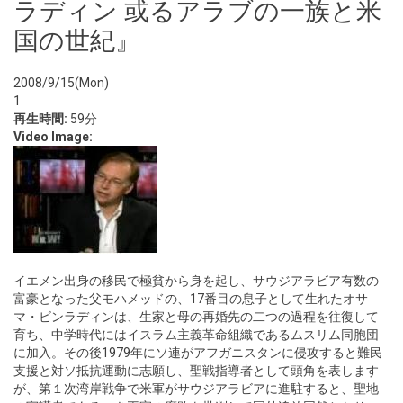
ラディン 或るアラブの一族と米
国の世紀』
2008/9/15(Mon)
1
再生時間:
59分
Video Image:
イエメン出身の移民で極貧から身を起し、サウジアラビア有数の
富豪となった父モハメッドの、17番目の息子として生れたオサ
マ・ビンラディンは、生家と母の再婚先の二つの過程を往復して
育ち、中学時代にはイスラム主義革命組織であるムスリム同胞団
に加入。その後1979年にソ連がアフガニスタンに侵攻すると難民
支援と対ソ抵抗運動に志願し、聖戦指導者として頭角を表します
が、第１次湾岸戦争で米軍がサウジアラビアに進駐すると、聖地