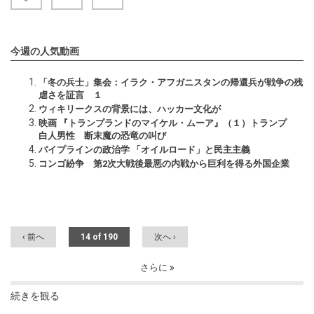
今週の人気動画
「冬の兵士」集会：イラク・アフガニスタンの帰還兵が戦争の残
虐さを証言 １
ウィキリークスの背景には、ハッカー文化が
映画 『トランプランドのマイケル・ムーア』（１）トランプ
白人男性 断末魔の恐竜の叫び
パイプラインの政治学 「オイルロード」と民主主義
コンゴ紛争 第2次大戦後最悪の内戦から巨利を得る外国企業
‹ 前へ
14 of 190
次へ ›
さらに
続きを観る