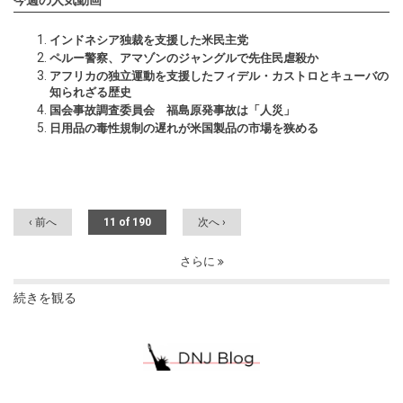
今週の人気動画
インドネシア独裁を支援した米民主党
ペルー警察、アマゾンのジャングルで先住民虐殺か
アフリカの独立運動を支援したフィデル・カストロとキューバの
知られざる歴史
国会事故調査委員会 福島原発事故は「人災」
日用品の毒性規制の遅れが米国製品の市場を狭める
‹ 前へ
11 of 190
次へ ›
さらに
続きを観る