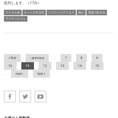
批判します。（17分）
デジタル化
ネットの中立性
パブリックアクセス
独占
電波の民主化
アクティビズム
Pages
« first
‹ previous
…
7
8
9
10
11
12
13
14
15
…
next ›
last »