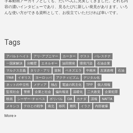
字幕動画アーカイブとしても、たいへんに充実してきました。どれも内
容の濃いインタビューであり、見るたびに新しい発見があります。いろ
んな使い方ができる資料として、お役立ていただければ幸いです。
Tags
アパルトヘイト
アリ･アブニマー
カーター
ゲスト
パレスチナ
一国家解決
分離壁
エネルギー
油田開発
環境汚染
石油企業
マルクス主義
タリク・アリ
規制
ベネズエラ
中南米
左派政権
石油
1968
イギリス
ヨーロッパ
アクティビズム
デジタル化
ネットの中立性
メディア
独占
電波の民主化
TPP
個人情報
監視社会
警察
企業と社会
偏向報道
温暖化
二大政党
企業犯罪
映画
シーザー･チャベス
ボリバル
CIA
カナダ
諜報
NAFTA
メキシコ
テロとの戦争
南北
移民
難民
イラク
内部被爆
More