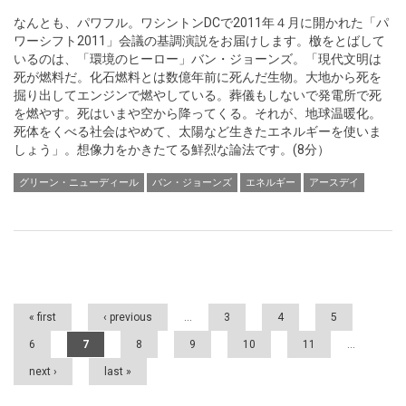
なんとも、パワフル。ワシントンDCで2011年４月に開かれた「パ
ワーシフト2011」会議の基調演説をお届けします。檄をとばして
いるのは、「環境のヒーロー」バン・ジョーンズ。「現代文明は
死が燃料だ。化石燃料とは数億年前に死んだ生物。大地から死を
掘り出してエンジンで燃やしている。葬儀もしないで発電所で死
を燃やす。死はいまや空から降ってくる。それが、地球温暖化。
死体をくべる社会はやめて、太陽など生きたエネルギーを使いま
しょう」。想像力をかきたてる鮮烈な論法です。(8分）
グリーン・ニューディール
バン・ジョーンズ
エネルギー
アースデイ
Pages
« first
‹ previous
…
3
4
5
6
7
8
9
10
11
…
next ›
last »