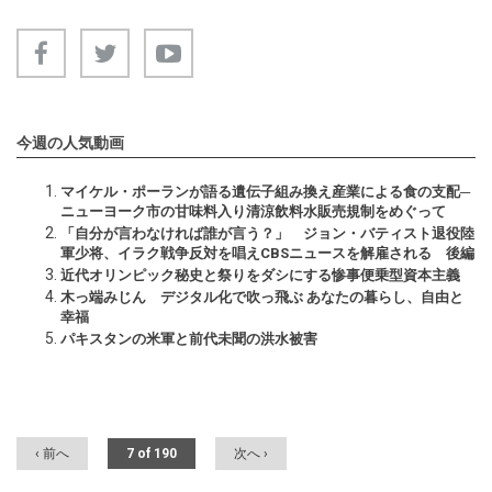
今週の人気動画
マイケル・ポーランが語る遺伝子組み換え産業による食の支配─
ニューヨーク市の甘味料入り清涼飲料水販売規制をめぐって
「自分が言わなければ誰が言う？」 ジョン・バティスト退役陸
軍少将、イラク戦争反対を唱えCBSニュースを解雇される 後編
近代オリンピック秘史と祭りをダシにする惨事便乗型資本主義
木っ端みじん デジタル化で吹っ飛ぶ あなたの暮らし、自由と
幸福
パキスタンの米軍と前代未聞の洪水被害
‹ 前へ
7 of 190
次へ ›