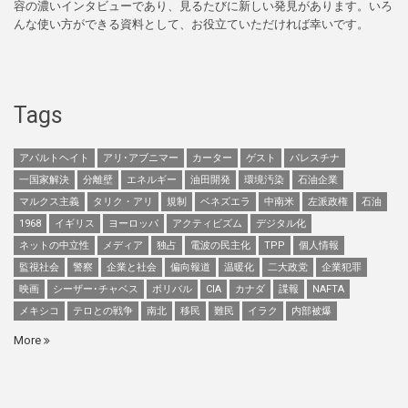
容の濃いインタビューであり、見るたびに新しい発見があります。いろ
んな使い方ができる資料として、お役立ていただければ幸いです。
Tags
アパルトヘイト
アリ･アブニマー
カーター
ゲスト
パレスチナ
一国家解決
分離壁
エネルギー
油田開発
環境汚染
石油企業
マルクス主義
タリク・アリ
規制
ベネズエラ
中南米
左派政権
石油
1968
イギリス
ヨーロッパ
アクティビズム
デジタル化
ネットの中立性
メディア
独占
電波の民主化
TPP
個人情報
監視社会
警察
企業と社会
偏向報道
温暖化
二大政党
企業犯罪
映画
シーザー･チャベス
ボリバル
CIA
カナダ
諜報
NAFTA
メキシコ
テロとの戦争
南北
移民
難民
イラク
内部被爆
More