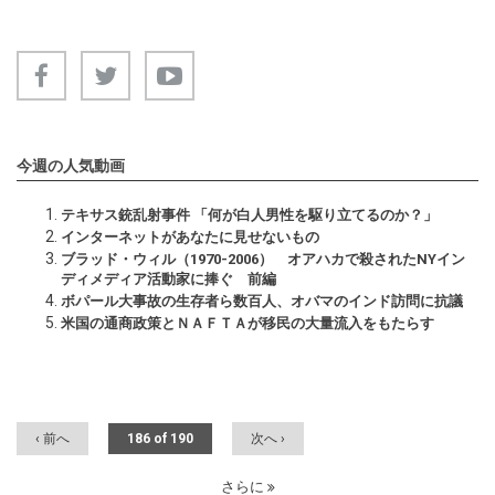
今週の人気動画
テキサス銃乱射事件 「何が白人男性を駆り立てるのか？」
インターネットがあなたに見せないもの
ブラッド・ウィル（1970-2006） オアハカで殺されたNYイン
ディメディア活動家に捧ぐ 前編
ボパール大事故の生存者ら数百人、オバマのインド訪問に抗議
米国の通商政策とＮＡＦＴＡが移民の大量流入をもたらす
‹ 前へ
186 of 190
次へ ›
さらに