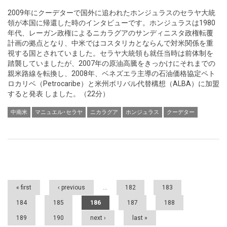
2009年にクーデターで国外に追われたホンジュラスのセラヤ大統
領が本国に帰還した時のインタビューです。ホンジュラスは1980
年代、レーガン政権によるニカラグアのサンディニスタ政権転覆
計画の拠点となり、中米ではコスタリカとならんで対米関係を重
視する国とされていました。セラヤ大統領も就任当時は前体制を
踏襲していましたが、2007年の原油高騰をきっかけにそれまでの
親米路線を転換し、2008年、ベネズエラ主導の石油価格協定ペト
ロカリベ（Petrocaribe）と米州ボリバル代替構想（ALBA）に加盟
すると発表 しました。（22分）
中南米
マニュエル･セラヤ
ニカラグア
ホンジュラス
クーデター
Pages
« first
‹ previous
…
182
183
184
185
186
187
188
189
190
next ›
last »