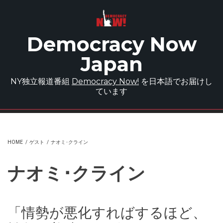
Skip to main content
Democracy Now
Japan
NY独立報道番組
Democracy Now!
を日本語でお届けし
ています
HOME
/
ゲスト
/
ナオミ･クライン
ナオミ･クライン
「情勢が悪化すればするほど、