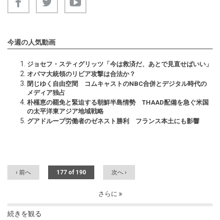
今週の人気動画
ジョセフ・スティグリッツ「今は救済だ、あとで見直せばいい」
オバマ大統領のリビア攻撃は合法か？
閉じゆく自由空間 コムキャストのNBC合併とデジタル時代の
メディア独占
朴槿恵の罷免と緊迫する朝鮮半島情勢 THAAD配備を急ぐ米国
の太平洋東アジア地域戦略
グアドループ労働者のゼネスト勝利 フランス本土にも影響
‹ 前へ
177 of 190
次へ ›
さらに
続きを観る