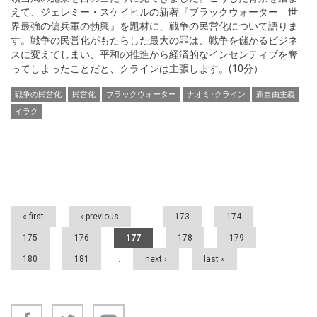
えて、ジェレミー・スケイヒルの新著『ブラックウォーター 世
界最強の傭兵軍の勃興』を題材に、戦争の民営化について語りま
す。戦争の民営化がもたらした最大の罪は、戦争を儲かるビジネ
スに変えてしまい、平和の推進から経済的なインセンティブを奪
ってしまったことだと、クラインは主張します。(10分）
戦争の民営化
民営化
ブラックウォーター
ナオミ･クライン
新自由主義
イラク
Pages
« first
‹ previous
…
173
174
175
176
177
178
179
180
181
…
next ›
last »