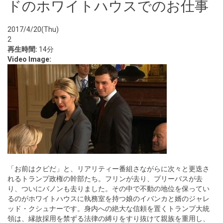
ドのホワイトハウスでのお仕事
2017/4/20(Thu)
2
再生時間:
14分
Video Image:
「お前はクビだ」と、リアリティー番組さながらに次々と更迭さ
れるトランプ政権の幹部たち。フリンが去り、プリーバスが去
り、ついにバノンも去りました。その中で不動の地位を保ってい
るのがホワイトハウスに執務室を持つ娘のイバンカと婿のジャレ
ッド・クシュナーです。身内への絶大な信頼を置くトランプ大統
領は、縁故採用を禁ずる法律の縛りをすり抜けて親族を重用し、