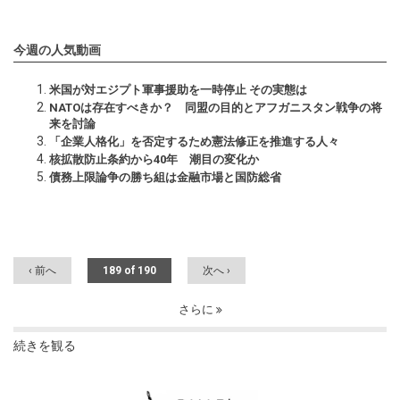
今週の人気動画
米国が対エジプト軍事援助を一時停止 その実態は
NATOは存在すべきか？ 同盟の目的とアフガニスタン戦争の将
来を討論
「企業人格化」を否定するため憲法修正を推進する人々
核拡散防止条約から40年 潮目の変化か
債務上限論争の勝ち組は金融市場と国防総省
‹ 前へ
189 of 190
次へ ›
さらに
続きを観る