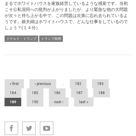
まるでホワイトハウスを家族経営しているような感覚です。当初
こそ公私混同への批判が上がりましたが、より緊急な他の大問題
が次々と持ち上がる中で、この問題は次第に忘れ去られているよ
うです。娘夫婦はホワイトハウスで、どんな仕事をしているので
しょう？(１４分）
ドナルド・トランプ
トランプ政権
Pages
« first
‹ previous
…
182
183
184
185
186
187
188
189
190
next ›
last »