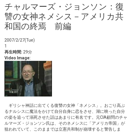
チャルマーズ・ジョンソン：復
讐の女神ネメシス－アメリカ共
和国の終焉 前編
2007/2/27(Tue)
1
再生時間:
29分
Video Image:
ギリシャ神話に出てくる復讐の女神「ネメシス」。おごり高ぶ
るナルシスに魔法をかけて自分自身に恋をさせ、湖に映った自分
の姿を追って溺死させた話はあまりに有名です。元CIA顧問のチャ
ルマーズ・ジョンソン氏は、そのネメシスに「アメリカ帝国」が
狙われていて、このままでは立憲共和制が崩壊すると警告しま