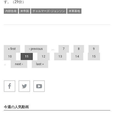
す。（29分）
内部告発
米帝国
チャルマーズ･ジョンソン
米軍基地
Pages
« first
‹ previous
…
7
8
9
10
11
12
13
14
15
…
next ›
last »
今週の人気動画