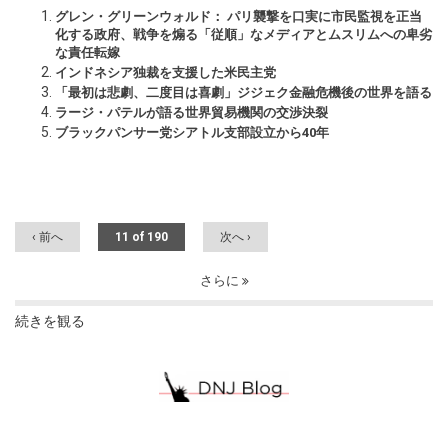
グレン・グリーンウォルド： パリ襲撃を口実に市民監視を正当
化する政府、戦争を煽る「従順」なメディアとムスリムへの卑劣
な責任転嫁
インドネシア独裁を支援した米民主党
「最初は悲劇、二度目は喜劇」ジジェク金融危機後の世界を語る
ラージ・パテルが語る世界貿易機関の交渉決裂
ブラックパンサー党シアトル支部設立から40年
‹ 前へ
11 of 190
次へ ›
さらに
続きを観る