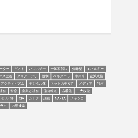
ーター
ゲスト
パレスチナ
一国家解決
分離壁
エネルギー
クス主義
タリク・アリ
規制
ベネズエラ
中南米
左派政権
アクティビズム
デジタル化
ネットの中立性
メディア
独占
社会
警察
企業と社会
偏向報道
温暖化
二大政党
ボリバル
CIA
カナダ
諜報
NAFTA
メキシコ
ラク
内部被爆