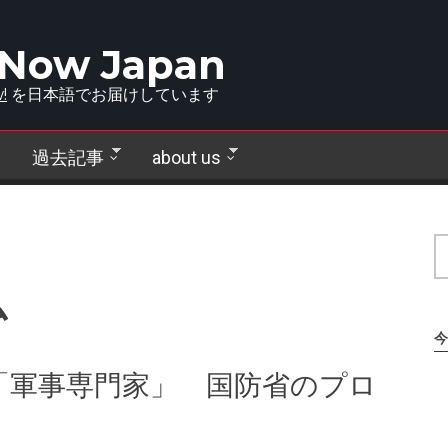
 Now Japan
!
を日本語でお届けしています
過去記事
about us
ム
今
「軍事専門家」 国防省のプロ