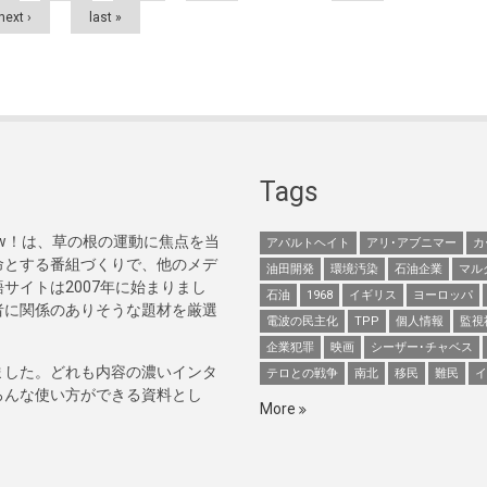
next ›
last »
Tags
Now！は、草の根の運動に焦点を当
アパルトヘイト
アリ･アブニマー
カ
命とする番組づくりで、他のメデ
油田開発
環境汚染
石油企業
マル
サイトは2007年に始まりまし
石油
1968
イギリス
ヨーロッパ
者に関係のありそうな題材を厳選
電波の民主化
TPP
個人情報
監視
企業犯罪
映画
シーザー･チャベス
ました。どれも内容の濃いインタ
テロとの戦争
南北
移民
難民
イ
ろんな使い方ができる資料とし
More