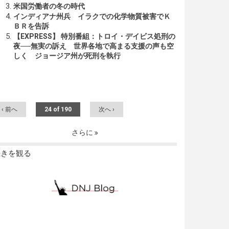
米国労働者の冬の時代
インディアナ州兵 イラクでの化学物質被害でＫ
ＢＲを告訴
【EXPRESS】 特別番組：トロイ・デイビス処刑の
夜──無実の訴え 世界各地で高まる支援の声も空
しく ジョージア州が死刑を執行
‹ 前へ
24 of 190
次へ ›
さらに
続きを観る