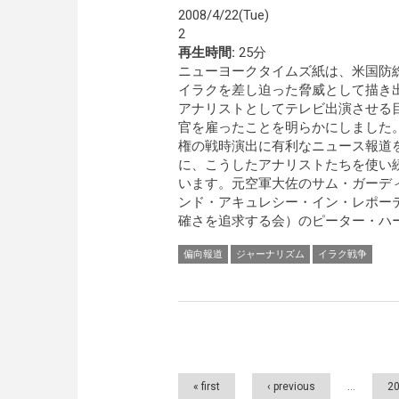
2008/4/22(Tue)
2
再生時間:
25分
ニューヨークタイムズ紙は、米国防
イラクを差し迫った脅威として描き
アナリストとしてテレビ出演させる目
官を雇ったことを明らかにしました
権の戦時演出に有利なニュース報道
に、こうしたアナリストたちを使い
います。元空軍大佐のサム・ガーデ
ンド・アキュレシー・イン・レポー
確さを追求する会）のピーター・ハー
偏向報道
ジャーナリズム
イラク戦争
Pages
« first
‹ previous
…
2