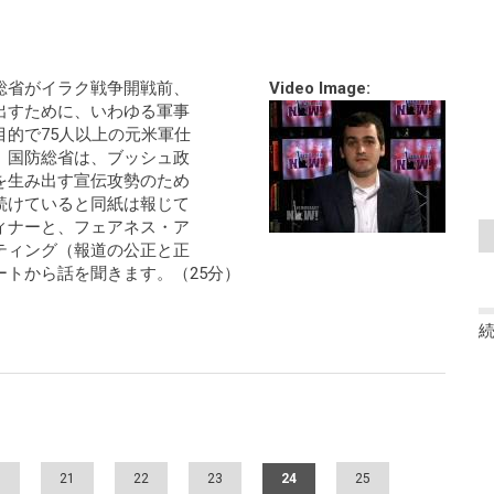
総省がイラク戦争開戦前、
Video Image:
出すために、いわゆる軍事
的で75人以上の元米軍仕
。国防総省は、ブッシュ政
を生み出す宣伝攻勢のため
続けていると同紙は報じて
ィナーと、フェアネス・ア
ティング（報道の公正と正
トから話を聞きます。（25分）
0
21
22
23
24
25