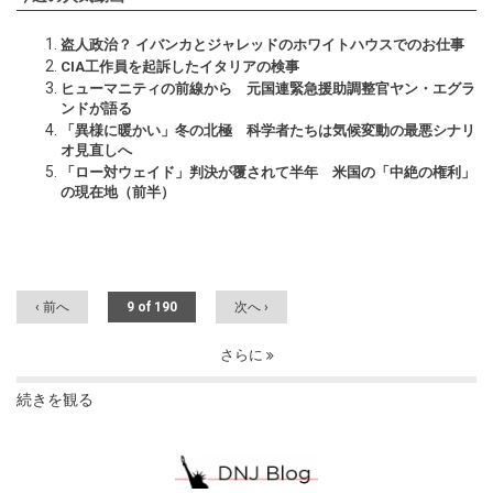
盗人政治？ イバンカとジャレッドのホワイトハウスでのお仕事
CIA工作員を起訴したイタリアの検事
ヒューマニティの前線から 元国連緊急援助調整官ヤン・エグラ
ンドが語る
「異様に暖かい」冬の北極 科学者たちは気候変動の最悪シナリ
オ見直しへ
「ロー対ウェイド」判決が覆されて半年 米国の「中絶の権利」
の現在地（前半）
‹ 前へ
9 of 190
次へ ›
さらに
続きを観る