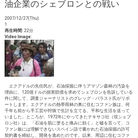
油企業のシェブロンとの戦い
2007/12/27(Thu)
1
再生時間:
22分
Video Image:
エクアドルの先住民が、石油採掘に伴うアマゾン森林の汚染を
理由に、120億ドルの損害賠償を求めてシェブロンを告訴している
件に関して、調査ジャーナリストのグレッグ・パラスト氏がリポ
ートします。エクアドルの熱帯雨林の奥に住むコファン族は、何
千年も前から手工芸や狩猟で生計を立てる、平和な生活を送って
いました。ところが、1972年にやってきたテキサコ社（現シェブ
ロン社）は、「石油を肌に塗ると痛みに効く」と嘘を言って、コ
ファン族には理解できないスペイン語で書かれた石油採掘の許可
契約書を締結し、開発を進めたのです。以来、周辺に住むコファ