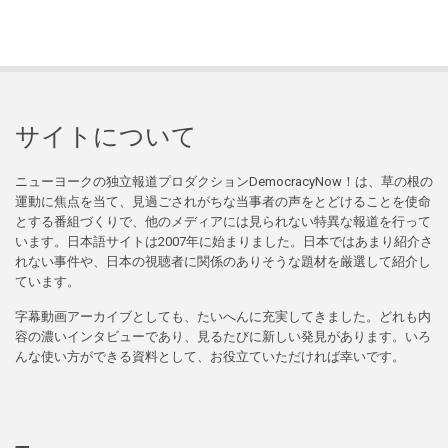
サイトについて
ニューヨークの独立報道プロダクションDemocracyNow！は、草の根の
運動に焦点を当て、見過ごされがちな当事者の声をとどけることを使命
とする番組づくりで、他のメディアには見られない特異な報道を行って
います。日本語サイトは2007年に始まりました。日本ではあまり紹介さ
れない事件や、日本の視聴者に関係のありそうな題材を厳選して紹介し
ています。
字幕動画アーカイブとしても、たいへんに充実してきました。どれも内
容の濃いインタビューであり、見るたびに新しい発見があります。いろ
んな使い方ができる資料として、お役立ていただければ幸いです。