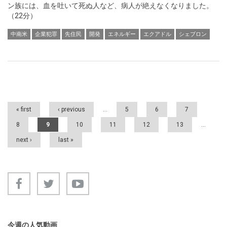
ン族には、血を吐いて死ぬ人など、病人が絶えなくなりました。
（22分）
中南米
企業犯罪
先住民
開発
エネルギー
エクアドル
シェブロン
Pages
« first
‹ previous
…
5
6
7
8
9
10
11
12
13
…
next ›
last »
今週の人気動画