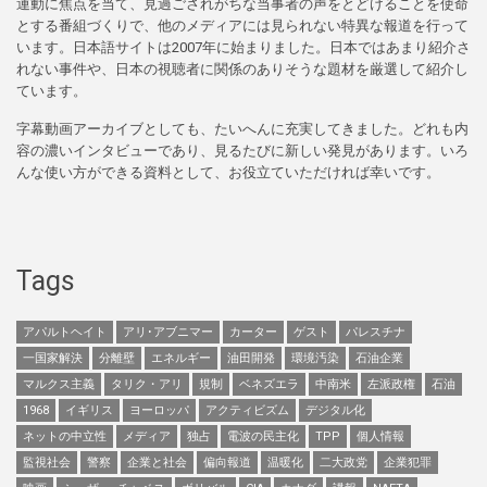
運動に焦点を当て、見過ごされがちな当事者の声をとどけることを使命
とする番組づくりで、他のメディアには見られない特異な報道を行って
います。日本語サイトは2007年に始まりました。日本ではあまり紹介さ
れない事件や、日本の視聴者に関係のありそうな題材を厳選して紹介し
ています。
字幕動画アーカイブとしても、たいへんに充実してきました。どれも内
容の濃いインタビューであり、見るたびに新しい発見があります。いろ
んな使い方ができる資料として、お役立ていただければ幸いです。
Tags
アパルトヘイト
アリ･アブニマー
カーター
ゲスト
パレスチナ
一国家解決
分離壁
エネルギー
油田開発
環境汚染
石油企業
マルクス主義
タリク・アリ
規制
ベネズエラ
中南米
左派政権
石油
1968
イギリス
ヨーロッパ
アクティビズム
デジタル化
ネットの中立性
メディア
独占
電波の民主化
TPP
個人情報
監視社会
警察
企業と社会
偏向報道
温暖化
二大政党
企業犯罪