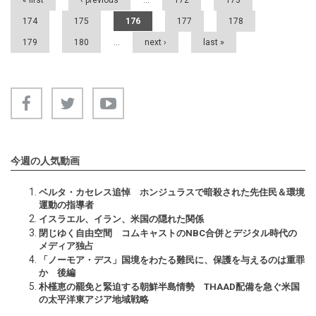
« first
‹ previous
…
172
173
174
175
176
177
178
179
180
…
next ›
last »
今週の人気動画
ベルタ・カセレス追悼 ホンジュラスで暗殺された先住民＆環境
運動の指導者
イスラエル、イラン、米国の隠れた関係
閉じゆく自由空間 コムキャストのNBC合併とデジタル時代の
メディア独占
「ノーモア・デス」国境をわたる難民に、保護を与えるのは重罪
か 後編
朴槿恵の罷免と緊迫する朝鮮半島情勢 THAAD配備を急ぐ米国
の太平洋東アジア地域戦略