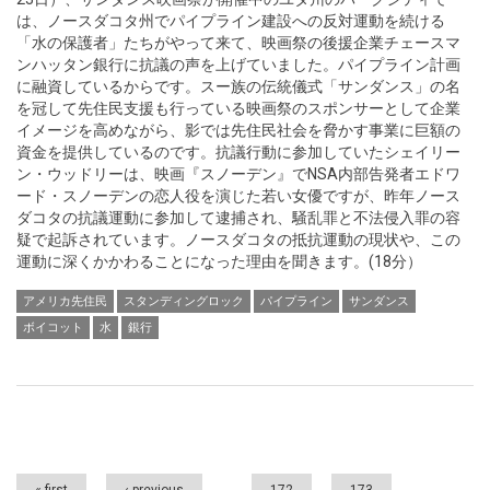
は、ノースダコタ州でパイプライン建設への反対運動を続ける
「水の保護者」たちがやって来て、映画祭の後援企業チェースマ
ンハッタン銀行に抗議の声を上げていました。パイプライン計画
に融資しているからです。スー族の伝統儀式「サンダンス」の名
を冠して先住民支援も行っている映画祭のスポンサーとして企業
イメージを高めながら、影では先住民社会を脅かす事業に巨額の
資金を提供しているのです。抗議行動に参加していたシェイリー
ン・ウッドリーは、映画『スノーデン』でNSA内部告発者エドワ
ード・スノーデンの恋人役を演じた若い女優ですが、昨年ノース
ダコタの抗議運動に参加して逮捕され、騒乱罪と不法侵入罪の容
疑で起訴されています。ノースダコタの抵抗運動の現状や、この
運動に深くかかわることになった理由を聞きます。(18分）
アメリカ先住民
スタンディングロック
パイプライン
サンダンス
ボイコット
水
銀行
Pages