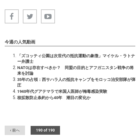
今週の人気動画
「ズコッティ公園は次世代の抵抗運動の象徴」マイケル・ラトナ
ー弁護士
NATOは存在すべきか？ 同盟の目的とアフガニスタン戦争の将
来を討論
35年の占領：西サハラ人の抵抗キャンプをモロッコ治安部隊が弾
圧
1940年代グアテマラで米国人医師が梅毒感染実験
核拡散防止条約から40年 潮目の変化か
‹ 前へ
190 of 190