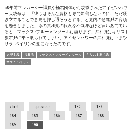
50年前マッカーシー議員や極右団体から攻撃されたアイゼンハワ
ー大統領は、「彼らはそんな資格も専門知識もないのに、ただ騒
ぎ立てることで意見を押し通そうとする」と党内の急進派の台頭
を懸念しました。今の共和党の状況を不気味なほど言いあててい
ると、マックス･ブルーメンソールは語ります。共和党はキリスト
教右派に乗っ取られてしまい、アイゼンハワーの共和党はいまや
サラ･ペイリンの党になったのです。
原理主義
共和党
マックス・ブルーメンソール
キリスト教右派
サラ・ペイリン
Pages
« first
‹ previous
…
182
183
184
185
186
187
188
189
190