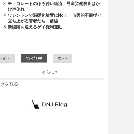
チョコレートのほろ苦い経済 児童労働廃止はか
け声倒れ
ワシントンで温暖化放置にNo！ 市民的不服従と
立ち上がる若者たち 前編
新段階を迎えるゲイ権利運動
‹ 前へ
13 of 190
次へ ›
さらに
続きを観る