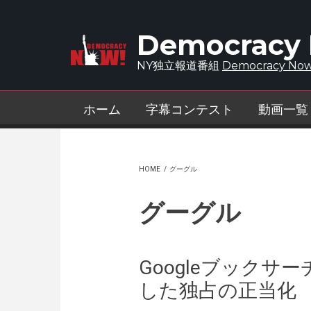
Skip to main content
Democracy
NY独立報道番組
Democracy Now
ホーム
字幕コンテスト
動画一覧
HOME
/
グーグル
グーグル
Googleブック
した独占の正当化