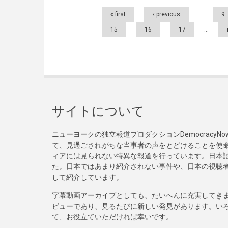
Pages
« first
‹ previous
…
9
15
16
17
…
サイトについて
ニューヨークの独立報道プロダクションDemocracy
て、見過ごされがちな当事者の声をとどけることを使
ィアには見られない特異な報道を行っています。日本語
た。日本ではあまり紹介されない事件や、日本の視聴
して紹介しています。
字幕動画アーカイブとしても、たいへんに充実してき
ビューであり、見るたびに新しい発見があります。い
て、お役立ていただければ幸いです。