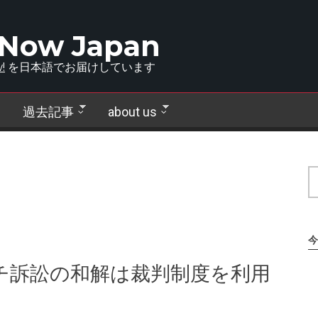
 Now Japan
!
を日本語でお届けしています
過去記事
about us
今
サーチ訴訟の和解は裁判制度を利用