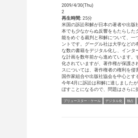
2009/4/30(Thu)
2
再生時間:
25分
米国の訴訟和解が日本の著者や出版
本でも少なからぬ反響をもたらした
能をめぐる裁判と和解について、一
ントです。グーグル社は大学などの
な数の書籍をデジタル化し、インタ
な計画を数年前から進めています。す
化されていますが、著作権が保護さ
スについては、著作権者の権利を侵
国作家組合や出版社協会を中心とす
今年4月に訴訟は和解に達しました
ぼすことになるので、問題はさらに拡
ブリュースター・ケール
デジタル化
独占