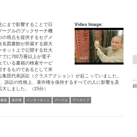
社にまで影響することで日
Video Image:
グーグルのブックサーチ機
つの視点を提供するセグメ
有名図書館が所蔵する膨大
ーネット上で公開する壮大
でに700万冊以上が電子
れている書籍の検索サービ
害するものであるとして米
る集団代表訴訟（クラスアクション）が起こっていました。
が、訴訟の性格上、著作権を保持するすべての人に影響を及
大しました。（25分）
書籍
著作権
インターネット
グーグル
アーカイブ