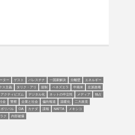
ーター
ゲスト
パレスチナ
一国家解決
分離壁
エネルギー
クス主義
タリク・アリ
規制
ベネズエラ
中南米
左派政権
アクティビズム
デジタル化
ネットの中立性
メディア
独占
社会
警察
企業と社会
偏向報道
温暖化
二大政党
ボリバル
CIA
カナダ
諜報
NAFTA
メキシコ
ラク
内部被爆