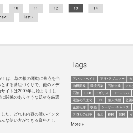
10
11
12
13
14
next ›
last »
Tags
Now！は、草の根の運動に焦点を当
アパルトヘイト
アリ･アブニマー
カ
命とする番組づくりで、他のメデ
油田開発
環境汚染
石油企業
マル
サイトは2007年に始まりまし
石油
1968
イギリス
ヨーロッパ
者に関係のありそうな題材を厳選
電波の民主化
TPP
個人情報
監視
企業犯罪
映画
シーザー･チャベス
ました。どれも内容の濃いインタ
テロとの戦争
南北
移民
難民
イ
ろんな使い方ができる資料とし
More