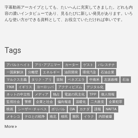
字幕動画アーカイブとしても、たいへんに充実してきました。どれも内
容の濃いインタビューであり、見るたびに新しい発見があります。いろ
んな使い方ができる資料として、お役立ていただければ幸いです。
Tags
アパルトヘイト
アリ･アブニマー
カーター
ゲスト
パレスチナ
一国家解決
分離壁
エネルギー
油田開発
環境汚染
石油企業
マルクス主義
タリク・アリ
規制
ベネズエラ
中南米
左派政権
石油
1968
イギリス
ヨーロッパ
アクティビズム
デジタル化
ネットの中立性
メディア
独占
電波の民主化
TPP
個人情報
監視社会
警察
企業と社会
偏向報道
温暖化
二大政党
企業犯罪
映画
シーザー･チャベス
ボリバル
CIA
カナダ
諜報
NAFTA
メキシコ
テロとの戦争
南北
移民
難民
イラク
内部被爆
More