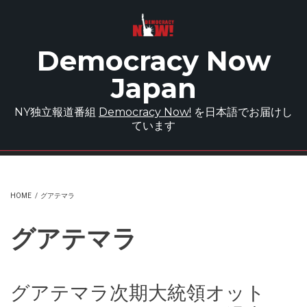
Skip to main content
Democracy Now
Japan
NY独立報道番組
Democracy Now!
を日本語でお届けし
ています
HOME
/
グアテマラ
グアテマラ
グアテマラ次期大統領オット