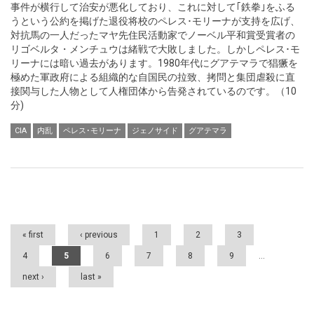
事件が横行して治安が悪化しており、これに対して｢鉄拳｣をふる
うという公約を掲げた退役将校のペレス･モリーナが支持を広げ、
対抗馬の一人だったマヤ先住民活動家でノーベル平和賞受賞者の
リゴベルタ・メンチュウは緒戦で大敗しました。しかしペレス･モ
リーナには暗い過去があります。1980年代にグアテマラで猖獗を
極めた軍政府による組織的な自国民の拉致、拷問と集団虐殺に直
接関与した人物として人権団体から告発されているのです。（10
分)
CIA
内乱
ペレス･モリーナ
ジェノサイド
グアテマラ
Pages
« first
‹ previous
1
2
3
4
5
6
7
8
9
…
next ›
last »