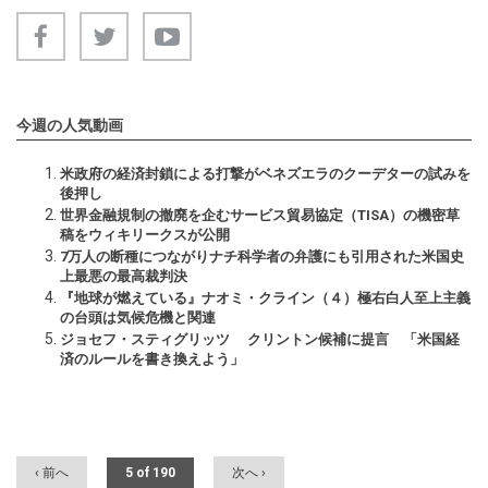
今週の人気動画
米政府の経済封鎖による打撃がベネズエラのクーデターの試みを
後押し
世界金融規制の撤廃を企むサービス貿易協定（TISA）の機密草
稿をウィキリークスが公開
7万人の断種につながりナチ科学者の弁護にも引用された米国史
上最悪の最高裁判決
『地球が燃えている』ナオミ・クライン（４）極右白人至上主義
の台頭は気候危機と関連
ジョセフ・スティグリッツ クリントン候補に提言 「米国経
済のルールを書き換えよう」
‹ 前へ
5 of 190
次へ ›