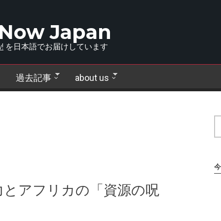
 Now Japan
!
を日本語でお届けしています
過去記事
about us
今
力とアフリカの「資源の呪