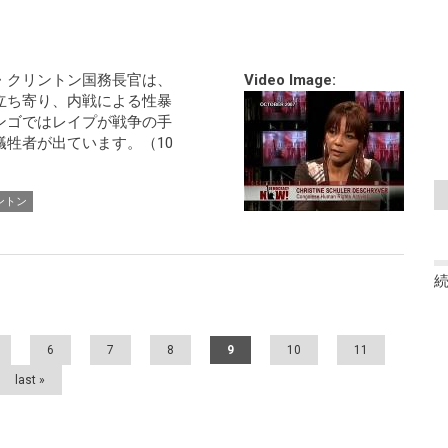
・クリントン国務長官は、
Video Image:
立ち寄り、内戦による性暴
ンゴではレイプが戦争の手
牲者が出ています。（10
ントン
6
7
8
9
10
11
last »