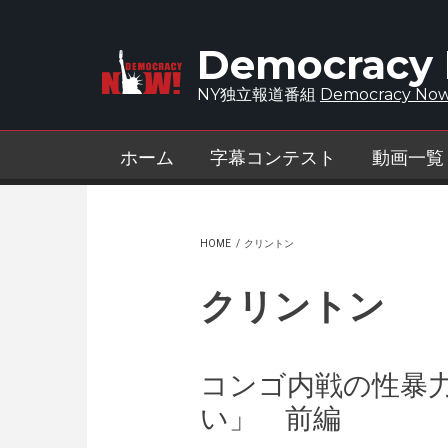
Skip to main content
Democracy
NY独立報道番組
Democracy Now
ホーム
字幕コンテスト
動画一覧
HOME
/
クリントン
クリントン
コンゴ内戦の性暴
い」 前編