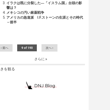
イラクは既に分裂した―「イスラム国」台頭の影
響は？
メキシコの汚い麻薬戦争
アメリカの急進派 I.F.ストーンの生涯とその時代
－後半
‹ 前へ
9 of 190
次へ ›
さらに
続きを観る