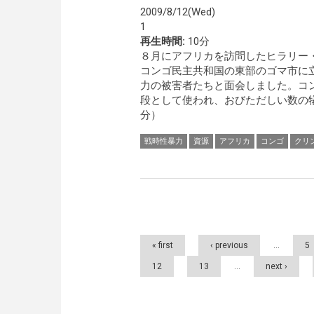
2009/8/12(Wed)
1
再生時間:
10分
８月にアフリカを訪問したヒラリー
コンゴ民主共和国の東部のゴマ市に
力の被害者たちと面会しました。コ
段として使われ、おびただしい数の犠
分）
戦時性暴力
資源
アフリカ
コンゴ
クリ
Pages
« first
‹ previous
…
5
12
13
…
next ›