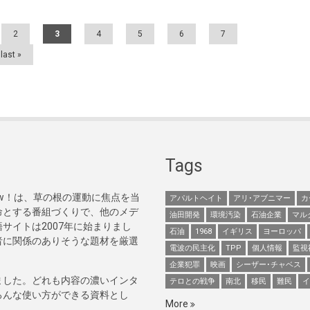
2
3
4
5
6
7
last »
Tags
Now！は、草の根の運動に焦点を当
アパルトヘイト
アリ･アブニマー
カ
命とする番組づくりで、他のメデ
油田開発
環境汚染
石油企業
マル
サイトは2007年に始まりまし
石油
1968
イギリス
ヨーロッパ
者に関係のありそうな題材を厳選
電波の民主化
TPP
個人情報
監視
企業犯罪
映画
シーザー･チャベス
ました。どれも内容の濃いインタ
テロとの戦争
南北
移民
難民
イ
ろんな使い方ができる資料とし
More