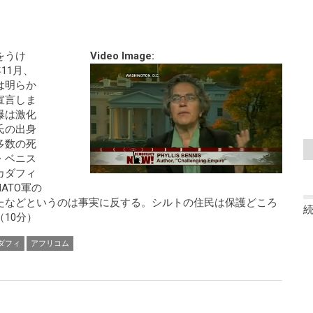
をうけ
Video Image:
11月、
は明らか
宣言しま
爆は激化
氏の出身
多数の死
・ベニス
カダフィ
ATO軍の
たなどというのは事実に反する。シルトの住民は保護どころ
10分）
ダフィ
アフリコム