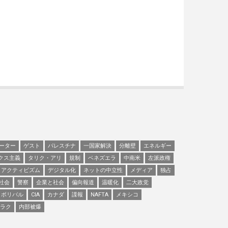
ーター
ゲスト
パレスチナ
一国家解決
分離壁
エネルギー
クス主義
タリク・アリ
規制
ベネズエラ
中南米
左派政権
アクティビズム
デジタル化
ネットの中立性
メディア
独占
社会
警察
企業と社会
偏向報道
温暖化
二大政党
ボリバル
CIA
カナダ
諜報
NAFTA
メキシコ
ラク
内部被爆