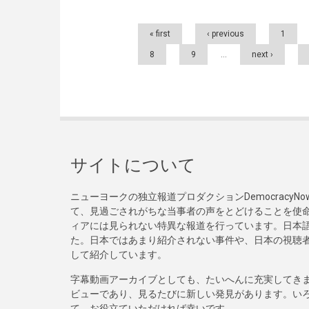
Pages
« first
‹ previous
1
8
9
…
next ›
サイトについて
ニューヨークの独立報道プロダクションDemocracy
て、見過ごされがちな当事者の声をとどけることを使
ィアには見られない特異な報道を行っています。日本語
た。日本ではあまり紹介されない事件や、日本の視聴
して紹介しています。
字幕動画アーカイブとしても、たいへんに充実してき
ビューであり、見るたびに新しい発見があります。い
て、お役立ていただければ幸いです。