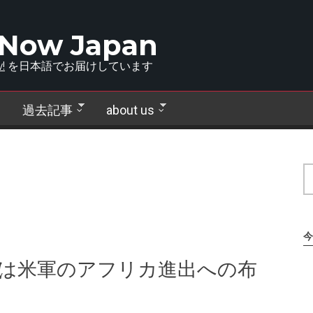
 Now Japan
!
を日本語でお届けしています
過去記事
about us
今
爆は米軍のアフリカ進出への布