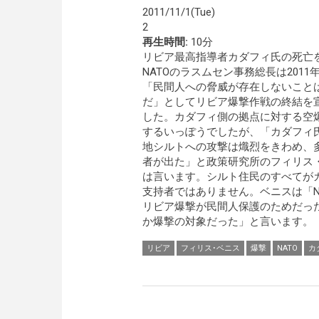
2011/11/1(Tue)
2
再生時間:
10分
リビア最高指導者カダフィ氏の死亡
NATOのラスムセン事務総長は2011年
「民間人への脅威が存在しないこと
だ」としてリビア爆撃作戦の終結を
した。カダフィ側の拠点に対する空
するいっぽうでしたが、「カダフィ
地シルトへの攻撃は熾烈をきわめ、
者が出た」と政策研究所のフィリス
は言います。シルト住民のすべてが
支持者ではありません。ベニスは「N
リビア爆撃が民間人保護のためだっ
か爆撃の対象だった」と言います。（
リビア
フィリス･ベニス
爆撃
NATO
カ