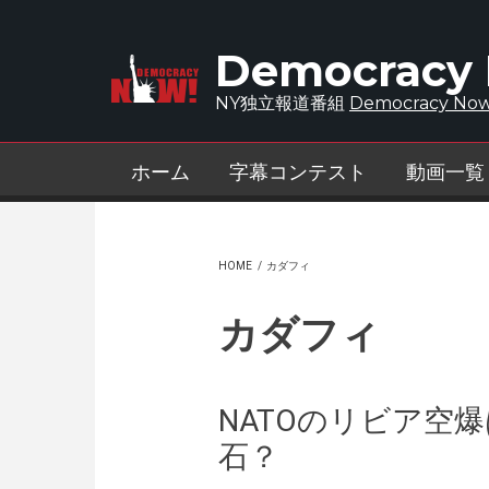
Skip to main content
Democracy
NY独立報道番組
Democracy Now
ホーム
字幕コンテスト
動画一覧
HOME
/
カダフィ
カダフィ
NATOのリビア空
石？