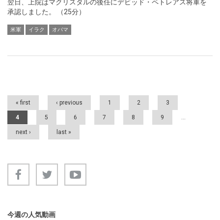
翌日、上院はマクリスタルの後任にデビッド・ペトレアス将軍を
承認しました。 （25分）
米軍
イラク
オバマ
Pages
« first
‹ previous
1
2
3
4
5
6
7
8
9
…
next ›
last »
今週の人気動画