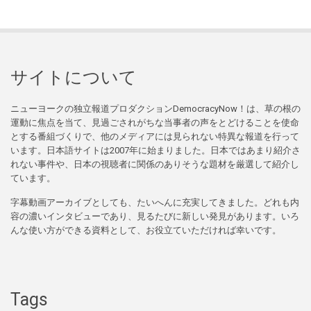
サイトについて
ニューヨークの独立報道プロダクションDemocracyNow！は、草の根の
運動に焦点を当て、見過ごされがちな当事者の声をとどけることを使命
とする番組づくりで、他のメディアには見られない特異な報道を行って
います。日本語サイトは2007年に始まりました。日本ではあまり紹介さ
れない事件や、日本の視聴者に関係のありそうな題材を厳選して紹介し
ています。
字幕動画アーカイブとしても、たいへんに充実してきました。どれも内
容の濃いインタビューであり、見るたびに新しい発見があります。いろ
んな使い方ができる資料として、お役立ていただければ幸いです。
Tags