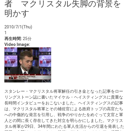
者 マクリスタル失脚の背景を
明かす
2010/7/1(Thu)
1
再生時間:
25分
Video Image:
スタンレー・マクリスタル将軍解任の引き金となった記事をロー
リングストーン誌に書いたマイケル・ヘイスティングスに貴重な
長時間インタビューをおこないました。ヘイスティングスの記事
は、マクリスタル将軍とその補佐官による政府トップの高官たち
への中傷的な発言を引用し、戦争のやりかたをめぐって文官と軍
人との間に長く存在してきた対立を明らかにしました。マクリス
タル将軍が29日、34年間にわたる軍人生活からの引退を発表した