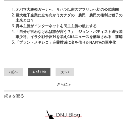
オバマ大統領ガーナへ サハラ以南のアフリカへ初の公式訪問
巨大種子企業に立ち向かうカナダの一農民 農民の権利と種子の
未来とは？
資本主義がインターネットを民主主義の敵にする
「自分が言わなければ誰が言う？」 ジョン・バティスト退役陸
軍少将、イラク戦争反対を唱えCBSニュースを解雇される 前編
「プラン・メキシコ」麻薬撲滅に名を借りたNAFTAの軍事化
‹ 前へ
4 of 190
次へ ›
さらに
続きを観る