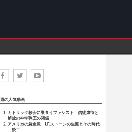
週の人気動画
カトリック教会に巣食うファシスト 信徒虐待と
解放の神学弾圧の関係
アメリカの急進派 I.F.ストーンの生涯とその時代
－後半