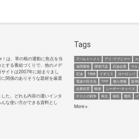
Tags
Now！は、草の根の運動に焦点を当
アパルトヘイト
アリ･アブニマー
カ
命とする番組づくりで、他のメデ
油田開発
環境汚染
石油企業
マル
サイトは2007年に始まりまし
石油
1968
イギリス
ヨーロッパ
者に関係のありそうな題材を厳選
電波の民主化
TPP
個人情報
監視
企業犯罪
映画
シーザー･チャベス
ました。どれも内容の濃いインタ
テロとの戦争
南北
移民
難民
イ
ろんな使い方ができる資料とし
More