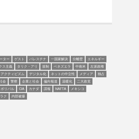
ーター
ゲスト
パレスチナ
一国家解決
分離壁
エネルギー
クス主義
タリク・アリ
規制
ベネズエラ
中南米
左派政権
アクティビズム
デジタル化
ネットの中立性
メディア
独占
社会
警察
企業と社会
偏向報道
温暖化
二大政党
ボリバル
CIA
カナダ
諜報
NAFTA
メキシコ
ラク
内部被爆