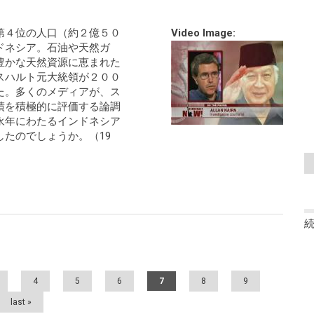
第４位の人口（約２億５０
Video Image:
ドネシア。石油や天然ガ
豊かな天然資源に恵まれた
スハルト元大統領が２００
た。多くのメディアが、ス
績を積極的に評価する論調
永年にわたるインドネシア
たのでしょうか。（19
4
5
6
7
8
9
last »