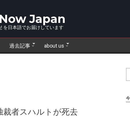
 Now Japan
!
を日本語でお届けしています
過去記事
about us
今
独裁者スハルトが死去