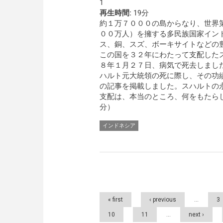
1
再生時間:
19分
約１万７０００の島からなり、世界
００万人）を擁する多民族国家イン
ス、銅、スズ、ボーキサイトなどの
この国を３２年にわたって支配した
８年１月２７日、病気で死去しまし
ハルト元大統領の死に際し、その功
の記事を掲載しました。スハルトの
支配は、本当のところ、何をもたらし
分）
インドネシア
Pages
« first
‹ previous
…
3
10
11
…
next ›