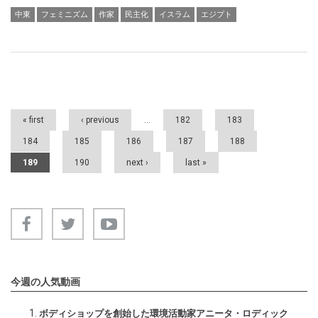
中東
フェミニズム
作家
民主化
イスラム
エジプト
Pages
« first
‹ previous
…
182
183
184
185
186
187
188
189
190
next ›
last »
今週の人気動画
ボディショップを創始した環境活動家アニータ・ロディック