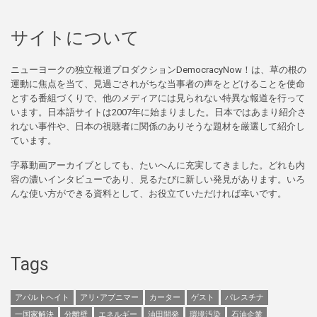
サイトについて
ニューヨークの独立報道プロダクションDemocracyNow！は、草の根の
運動に焦点を当て、見過ごされがちな当事者の声をとどけることを使命
とする番組づくりで、他のメディアには見られない特異な報道を行って
います。日本語サイトは2007年に始まりました。日本ではあまり紹介さ
れない事件や、日本の視聴者に関係のありそうな題材を厳選して紹介し
ています。
字幕動画アーカイブとしても、たいへんに充実してきました。どれも内
容の濃いインタビューであり、見るたびに新しい発見があります。いろ
んな使い方ができる資料として、お役立ていただければ幸いです。
Tags
アパルトヘイト
アリ･アブニマー
カーター
ゲスト
パレスチナ
一国家解決
分離壁
エネルギー
油田開発
環境汚染
石油企業