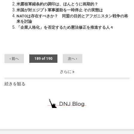
米露核軍縮条約の調印は、ほんとうに画期的？
米国が対エジプト軍事援助を一時停止 その実態は
NATOは存在すべきか？ 同盟の目的とアフガニスタン戦争の将
来を討論
「企業人格化」を否定するため憲法修正を推進する人々
‹ 前へ
189 of 190
次へ ›
さらに
続きを観る