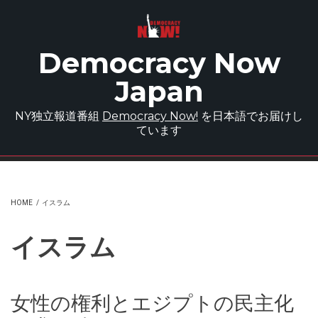
Skip to main content
Democracy Now
Japan
NY独立報道番組
Democracy Now!
を日本語でお届けし
ています
HOME
/
イスラム
イスラム
女性の権利とエジプトの民主化