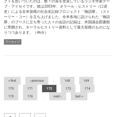
クトを思いついたのは、数々の賞を受賞しているラジオ作家デー
ブ・アイセイです。彼は2003年、オラール・ヒストリー（口述
史）による全米規模の社会史記録プロジェクト「物語隊」（スト
ーリー・コー）を立ち上げました。全米各地に設けられた「物語
隊」のブースに立ち寄った人々の会話の記録は、米国議会図書館
に寄贈され、オーラルヒストリー資料として最大規模のものにな
りつつあります。（46分）
アーカイブ
Pages
« first
‹ previous
…
168
169
170
171
172
173
174
175
176
…
next ›
last »