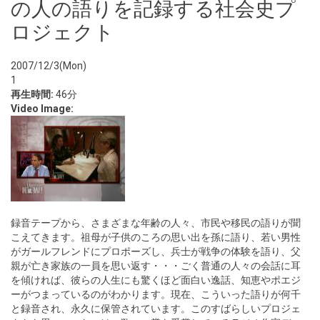
の人の語りを記録する社会史プ
ロジェクト
2007/12/3(Mon)
1
再生時間:
46分
Video Image:
録音テープから、さまざまな年齢の人々、市民や移民の語りが聞
こえてきます。祖母が子供のころの思い出を孫に語り、若い男性
がガールフレンドにプロポーズし、兵士が戦争の体験を語り、父
親が亡き家族の一員を思い返す・・・ごく普通の人々の会話に耳
を傾ければ、彼らの人生にも驚くほど面白い逸話、知恵やポエジ
ーがつまっているのがわかります。現在、こういった語りが何千
と録音され、永久に保管されています。このすばらしいプロジェ