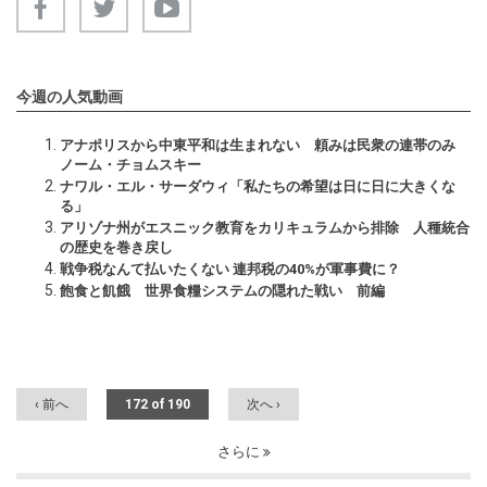
今週の人気動画
アナポリスから中東平和は生まれない 頼みは民衆の連帯のみ
ノーム・チョムスキー
ナワル・エル・サーダウィ「私たちの希望は日に日に大きくな
る」
アリゾナ州がエスニック教育をカリキュラムから排除 人種統合
の歴史を巻き戻し
戦争税なんて払いたくない 連邦税の40%が軍事費に？
飽食と飢餓 世界食糧システムの隠れた戦い 前編
‹ 前へ
172 of 190
次へ ›
さらに