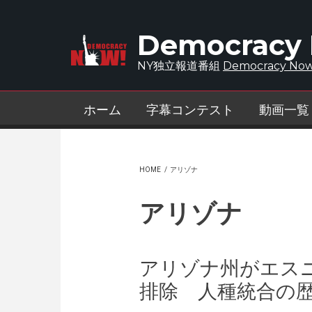
Skip to main content
Democracy
NY独立報道番組
Democracy Now
ホーム
字幕コンテスト
動画一覧
HOME
/
アリゾナ
アリゾナ
アリゾナ州がエス
排除 人種統合の