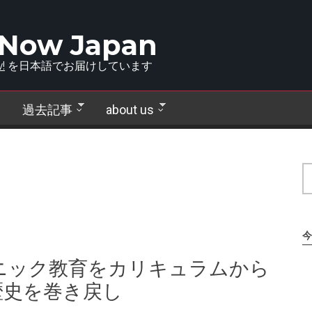
 Now Japan
!
を日本語でお届けしています
過去記事
about us
今
ニック教育をカリキュラムから
歴史を巻き戻し