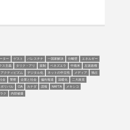
ーター
ゲスト
パレスチナ
一国家解決
分離壁
エネルギー
クス主義
タリク・アリ
規制
ベネズエラ
中南米
左派政権
アクティビズム
デジタル化
ネットの中立性
メディア
独占
社会
警察
企業と社会
偏向報道
温暖化
二大政党
ボリバル
CIA
カナダ
諜報
NAFTA
メキシコ
ラク
内部被爆