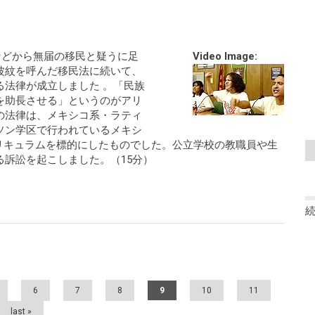
見などから無届の移民と疑うに足
Video Image:
波紋を呼んだ移民法に続いて、
る法律が成立しました 。「民族
を助長させる」というのがアリ
の法律は、メキシコ系・ラティ
ソン学区で行われているメキシ
のカリキュラムを標的にしたものでした。公立学校の教職員や生
訴訟を起こしました。（15分）
6
7
8
9
10
11
last »