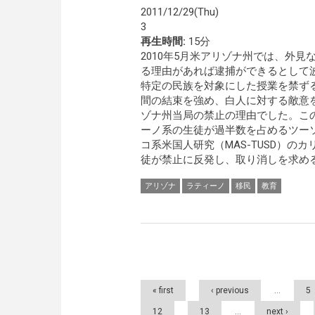
2011/12/29(Thu)
3
再生時間:
15分
2010年5月米アリゾナ州では、外
る理由があれば逮捕ができるとして
特定の民族を対象にした授業を禁ず
間の結束を強め、白人に対する敵意
ゾナ州当局の禁止の理由でした。こ
ーノ系の生徒が過半数を占めるツー
コ系米国人研究（MAS-TUSD）
徒が禁止に反発し、取り消しを求める
アリゾナ
ラティーノ
移民
教育
Pages
« first
‹ previous
…
5
12
13
…
next ›