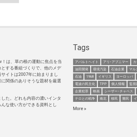
Tags
Now！は、草の根の運動に焦点を当
アパルトヘイト
アリ･アブニマー
カ
命とする番組づくりで、他のメデ
油田開発
環境汚染
石油企業
マル
サイトは2007年に始まりまし
石油
1968
イギリス
ヨーロッパ
者に関係のありそうな題材を厳選
電波の民主化
TPP
個人情報
監視
企業犯罪
映画
シーザー･チャベス
ました。どれも内容の濃いインタ
テロとの戦争
南北
移民
難民
イ
ろんな使い方ができる資料とし
More