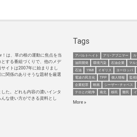
Tags
Now！は、草の根の運動に焦点を当
アパルトヘイト
アリ･アブニマー
カ
命とする番組づくりで、他のメデ
油田開発
環境汚染
石油企業
マル
サイトは2007年に始まりまし
石油
1968
イギリス
ヨーロッパ
者に関係のありそうな題材を厳選
電波の民主化
TPP
個人情報
監視
企業犯罪
映画
シーザー･チャベス
ました。どれも内容の濃いインタ
テロとの戦争
南北
移民
難民
イ
ろんな使い方ができる資料とし
More