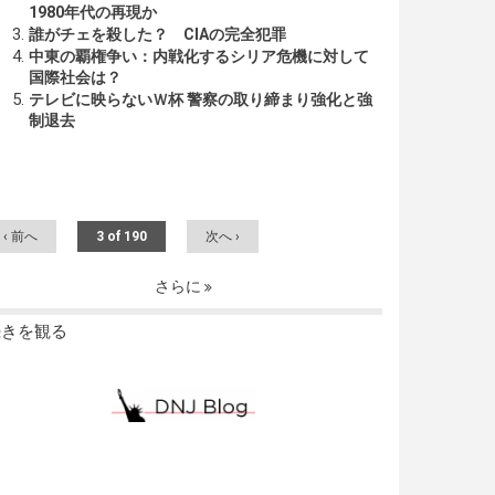
1980年代の再現か
誰がチェを殺した？ CIAの完全犯罪
中東の覇権争い：内戦化するシリア危機に対して
国際社会は？
テレビに映らないＷ杯 警察の取り締まり強化と強
制退去
‹ 前へ
3 of 190
次へ ›
さらに
続きを観る