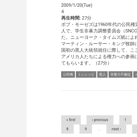
2009/1/20(Tue)
4
再生時間:
27分
ボブ・モーゼズは1960年代の公民
人で、学生非暴力調整委員会（SNC
た。ニューヨーク・タイムズ紙によ
マーティン・ルーサー・キング牧師
国初の黒人大統領就任に際して、こ
アメリカ人たちによる権力への参画
てもらいます。（27分）
公民権
ミシシッピ
黒人
非暴力不服従
Pages
« first
‹ previous
1
8
9
…
next ›