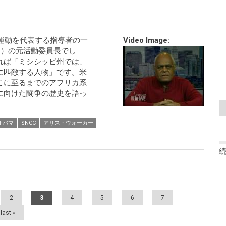
権運動を代表する指導者の一
Video Image:
C）の元活動委員長でし
れば「ミシシッピ州では、
に匹敵する人物」です。米
こに至るまでのアフリカ系
に向けた闘争の歴史を語っ
オバマ
SNCC
アリス・ウォーカー
2
3
4
5
6
7
last »