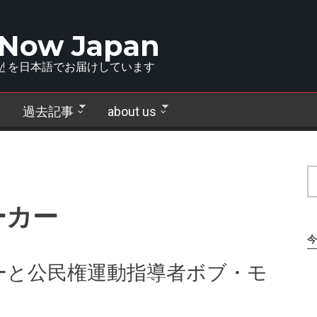
 Now Japan
!
を日本語でお届けしています
過去記事
about us
ーカー
今
ーと公民権運動指導者ボブ・モ