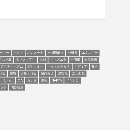
ーター
ゲスト
パレスチナ
一国家解決
分離壁
エネルギー
クス主義
タリク・アリ
規制
ベネズエラ
中南米
左派政権
アクティビズム
デジタル化
ネットの中立性
メディア
独占
社会
警察
企業と社会
偏向報道
温暖化
二大政党
ボリバル
CIA
カナダ
諜報
NAFTA
メキシコ
ラク
内部被爆