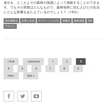
達分を、どこかよその森林の保護によって相殺することができま
す。でもその実態はどんなもので、森林地帯に住む人びとの生活
にどんな影響をあたえているのでしょう？（14分）
排出権取引
企業と社会
マーク・シャピロ
温暖化
森林保護
GM
アマゾン
Pages
« first
‹ previous
1
2
3
4
5
6
7
8
9
…
next ›
last »