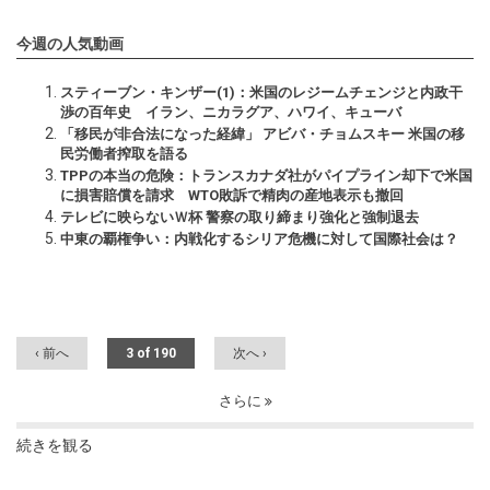
今週の人気動画
スティーブン・キンザー(1)：米国のレジームチェンジと内政干
渉の百年史 イラン、ニカラグア、ハワイ、キューバ
「移民が非合法になった経緯」 アビバ・チョムスキー 米国の移
民労働者搾取を語る
TPPの本当の危険：トランスカナダ社がパイプライン却下で米国
に損害賠償を請求 WTO敗訴で精肉の産地表示も撤回
テレビに映らないＷ杯 警察の取り締まり強化と強制退去
中東の覇権争い：内戦化するシリア危機に対して国際社会は？
‹ 前へ
3 of 190
次へ ›
さらに
続きを観る