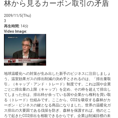
林から見るカーボン取引の矛盾
2009/11/5(Thu)
3
再生時間:
14分
Video Image:
地球温暖化への対策が生み出した新手のビジネスに注目しましょ
う。温室効果ガスの排出削減の決め手とされるのは、「排出量取
引」（キャップ・アンド・トレード）制度です。これは国や企業
ごとに排出量の上限（キャップ）を定め、その枠を超えて排出し
てしまった分は、排出枠が余っている国や企業から権利を買い取
る（トレード）仕組みです。ここから、CO2を吸収する森林がカ
ーボン・ビジネスの鍵となる商品になりました。世界の温暖化ガ
ス排出の大要因である伐採を防ぎ、森林を保護すれば、他のとこ
ろで起きたCO2排出を相殺できるからです。企業は削減目標の未